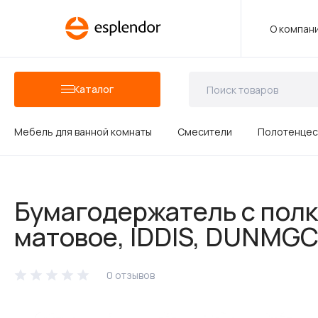
О компан
Каталог
Мебель для ванной комнаты
Смесители
Полотенцес
Аксессуары для ванных комнат
Бумагодержатель с полк
Душевые аксессуары
матовое, IDDIS, DUNMGC
0 отзывов
Керамика