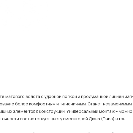
те матового золота с удобной полкой и продуманной линией изги
ьзование более комфортным и гигиеничным. Станет незаменимы
ишних элементов в конструкции. Универсальный монтаж – можно
в точности соответствует цвету смесителей Дюна (Duna) в тон.