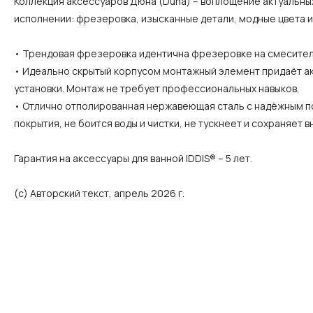
Коллекция аксессуаров Дюна (Duna) – воплощение актуальных
исполнении: фрезеровка, изысканные детали, модные цвета и
• Трендовая фрезеровка идентична фрезеровке на смесител
• Идеально скрытый корпусом монтажный элемент придаёт акс
установки. Монтаж не требует профессиональных навыков.
• Отлично отполированная нержавеющая сталь с надёжным п
покрытия, не боится воды и чистки, не тускнеет и сохраняет 
Гарантия на аксессуары для ванной IDDIS® – 5 лет.
(с) Авторский текст, апрель 2026 г.