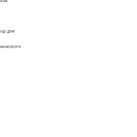
чном
бор для
нического