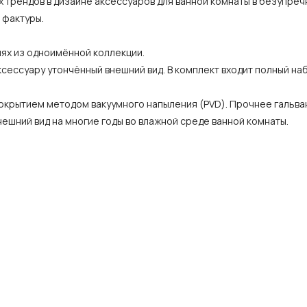
 трендов в дизайне аксессуаров для ванной комнаты в безупре
 фактуры.
ях из одноимённой коллекции.
ессуару утончённый внешний вид. В комплект входит полный на
окрытием методом вакуумного напыления (PVD). Прочнее гальва
внешний вид на многие годы во влажной среде ванной комнаты.