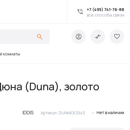
+7 (495) 741-76-88
все способы связи
ой комнаты
Ванны
юна (Duna), золото
Инсталляции
IDDIS
Нет в наличии
Артикул:
DUNMGC0i43
Кухонные мойки