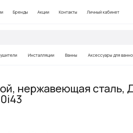
ии
Бренды
Акции
Контакты
Личный кабинет
ушители
Инсталляции
Ванны
Аксессуары для ванн
Зеркала
ой, нержавеющая сталь, Д
Душевые ограждения, поддоны
0i43
Комплектующие