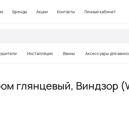
ии
Бренды
Акции
Контакты
Личный кабинет
ушители
Инсталляции
Ванны
Аксессуары для ванн
Зеркала
ом глянцевый, Виндзор (W
Душевые ограждения, поддоны
Комплектующие