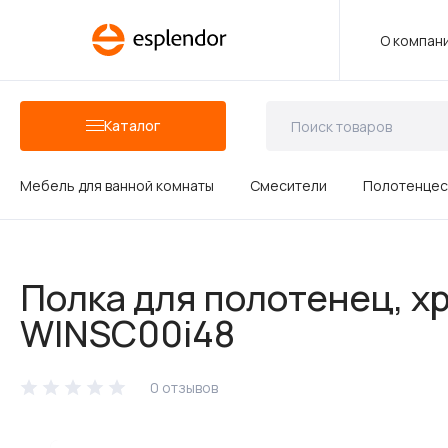
О компан
Каталог
Мебель для ванной комнаты
Смесители
Полотенцес
Аксессуары для ванных комнат
Полка для полотенец, хр
Душевые аксессуары
WINSC00i48
0 отзывов
Керамика