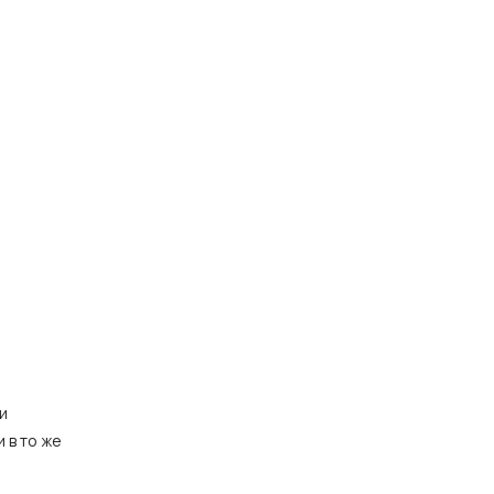
и
 в то же