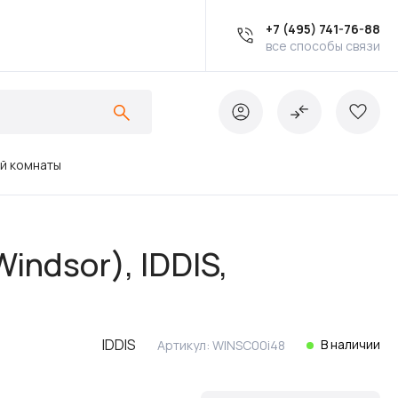
+7 (495) 741-76-88
все способы связи
ой комнаты
Ванны
indsor), IDDIS,
Инсталляции
IDDIS
В наличии
Артикул:
WINSC00i48
Кухонные мойки