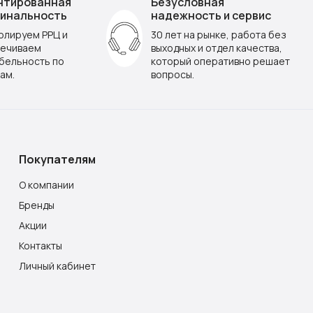
нтированная
Безусловная
инальность
надежность и сервис
олируем РРЦ и
30 лет на рынке, работа без
ечиваем
выходных и отдел качества,
бельность по
который оперативно решает
ам.
вопросы.
Покупателям
О компании
Бренды
Акции
Контакты
Личный кабинет