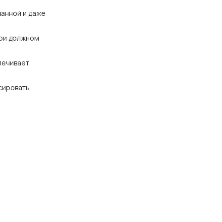
ванной и даже
при должном
печивает
сировать