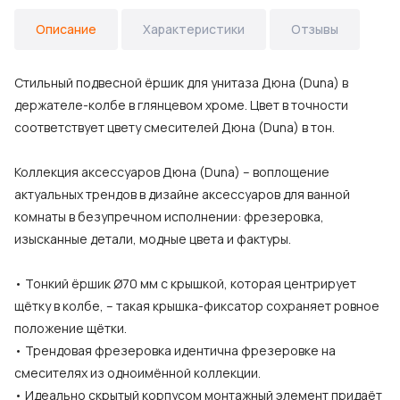
Описание
Характеристики
Отзывы
Стильный подвесной ёршик для унитаза Дюна (Duna) в
держателе-колбе в глянцевом хроме. Цвет в точности
соответствует цвету смесителей Дюна (Duna) в тон.
Коллекция аксессуаров Дюна (Duna) – воплощение
актуальных трендов в дизайне аксессуаров для ванной
комнаты в безупречном исполнении: фрезеровка,
изысканные детали, модные цвета и фактуры.
• Тонкий ёршик Ø70 мм с крышкой, которая центрирует
щётку в колбе, – такая крышка-фиксатор сохраняет ровное
положение щётки.
• Трендовая фрезеровка идентична фрезеровке на
смесителях из одноимённой коллекции.
• Идеально скрытый корпусом монтажный элемент придаёт