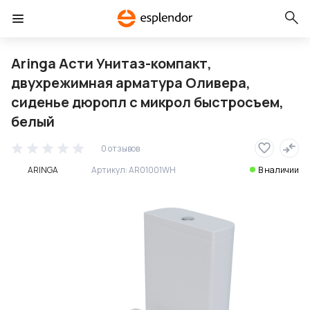
Aringa Асти Унитаз-компакт,
двухрежимная арматура Оливера,
сиденье дюропл с микрол быстросъем,
белый
0 отзывов
ARINGA
Артикул:
AR01001WH
В наличии