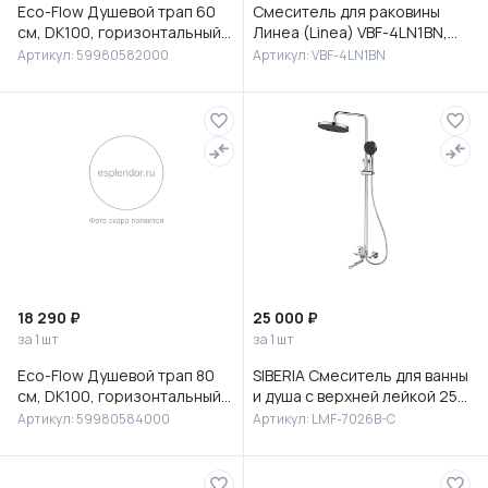
Eco-Flow Душевой трап 60
Смеситель для раковины
см, DK100, горизонтальный
Линеа (Linea) VBF-4LN1BN,
сифон 60 мм, матовый
брашированный никель
Артикул: 59980582000
Артикул: VBF-4LN1BN
черный, 59980582000
18 290 ₽
25 000 ₽
за 1 шт
за 1 шт
Eco-Flow Душевой трап 80
SIBERIA Смеситель для ванны
см, DK100, горизонтальный
и душа с верхней лейкой 25
сифон 60 мм, матовый
см, с изливом, латунь, хром,
Артикул: 59980584000
Артикул: LMF-7026B-C
черный, 59980584000
LMF-7026B-C