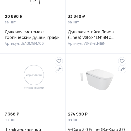
20 890 ₽
33 840 ₽
за 1 шт
за 1 шт
Душевая система с
Душевая стойка Линеа
тропическим душем, графит,
(Linea) VSFS-4LN1BN с
Лип (Leap), Milardo,
изливом, брашированный
Артикул: LEAGM5FM06
Артикул: VSFS-4LN1BN
LEAGM5FM06
никель
7 368 ₽
274 990 ₽
за 1 шт
за 1 шт
Шкаф зеркальный
V-Care 3.0 Prime (Ви-Кээр 3.0