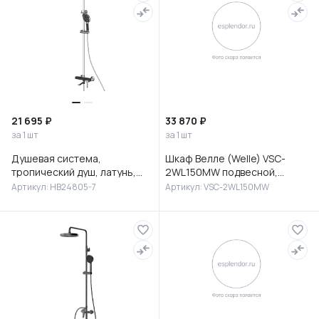
21 695 ₽
33 870 ₽
за 1 шт
за 1 шт
Душевая система,
Шкаф Велле (Welle) VSC-
тропический душ, латунь,
2WL150MW подвесной,
черный/хром, HB24805-7
1500*350*300, Белый
Артикул: HB24805-7
Артикул: VSC-2WL150MW
матовый софт-тач