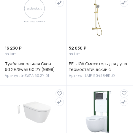
16 230 ₽
52 030 ₽
за 1 шт
за 1 шт
Тумба напольная Свон
BELUGA Смеситель для душа
60.2Я/Swan 60.2Y (9898)
термостатический с
верхней лейкой 30 см
Артикул: tnSWAN60.2Y-01
Артикул: LMF-8045B-BRLG
(сталь), без излива,LMF-
8045B-BRLG