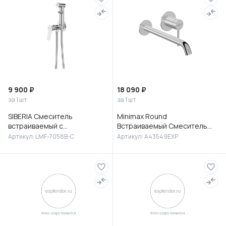
9 900 ₽
18 090 ₽
за 1 шт
за 1 шт
SIBERIA Смеситель
Minimax Round
встраиваемый с
Встраиваемый Смеситель
гигиеническим душем,
для раковины, хром,
Артикул: LMF-7058B-C
Артикул: A43549EXP
латунь, хром, LMF-7058B-C
A43549EXP