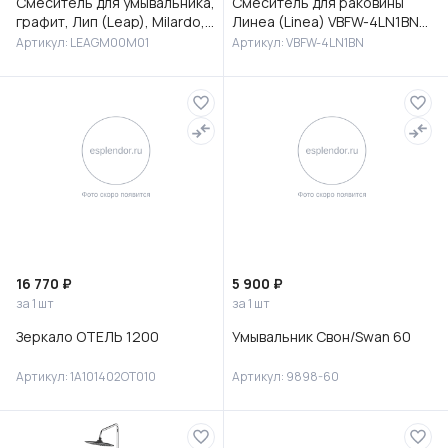
Смеситель для умывальника,
Смеситель для раковины
графит, Лип (Leap), Milardo,
Линеа (Linea) VBFW-4LN1BN
LEAGM00M01
встраиваемый,
Артикул: LEAGM00M01
Артикул: VBFW-4LN1BN
брашированный никель
16 770 ₽
5 900 ₽
за 1 шт
за 1 шт
Зеркало ОТЕЛЬ 1200
Умывальник Свон/Swan 60
Артикул: 1A101402OT010
Артикул: 9898-60