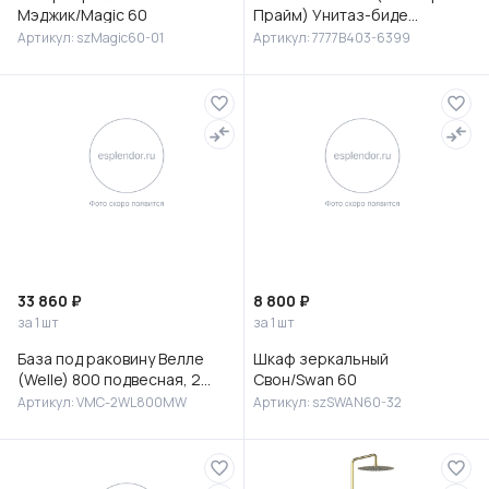
Мэджик/Magic 60
Прайм) Унитаз-биде
подвесной, 7777B403-6399
Артикул: szMagic60-01
Артикул: 7777B403-6399
33 860 ₽
8 800 ₽
за 1 шт
за 1 шт
База под раковину Велле
Шкаф зеркальный
(Welle) 800 подвесная, 2
Свон/Swan 60
выкатных ящика микролифт,
Артикул: VMC-2WL800MW
Артикул: szSWAN60-32
Белый матовый софт-тач