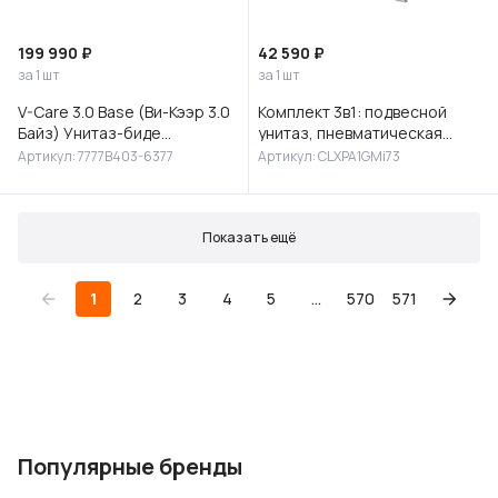
199 990 ₽
42 590 ₽
за 1 шт
за 1 шт
V-Care 3.0 Base (Ви-Кээр 3.0
Комплект 3в1: подвесной
Байз) Унитаз-биде
унитаз, пневматическая
подвесной, 7777B403-6377
инсталляция и клавиша
Артикул: 7777B403-6377
Артикул: CLXPA1GMi73
смыва, Клауд Икс (Cloud X),
IDD
Показать ещё
1
2
3
4
5
...
570
571
Популярные бренды