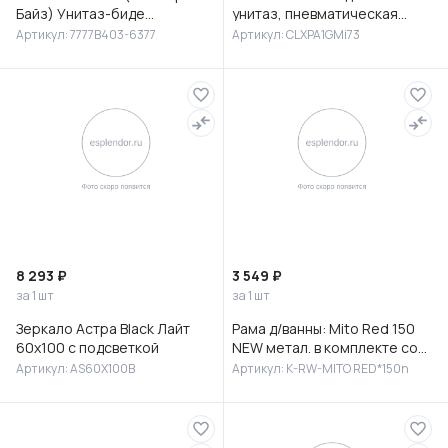
Байз) Унитаз-биде
унитаз, пневматическая
подвесной, 7777B403-6377
инсталляция и клавиша
Артикул: 7777B403-6377
Артикул: CLXPA1GMi73
смыва, Клауд Икс (Cloud X),
IDD
8 293 ₽
3 549 ₽
за 1 шт
за 1 шт
Зеркало Астра Black Лайт
Рама д/ванны: Mito Red 150
60х100 с подсветкой
NEW метал. в комплекте со
сборочным пакетом, Сорт1
Артикул: AS60X100B
Артикул: K-RW-MITO RED*150n