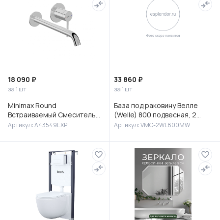
18 090 ₽
33 860 ₽
за 1 шт
за 1 шт
Minimax Round
База под раковину Велле
Встраиваемый Смеситель
(Welle) 800 подвесная, 2
для раковины, хром,
выкатных ящика микролифт,
Артикул: A43549EXP
Артикул: VMC-2WL800MW
A43549EXP
Белый матовый софт-тач