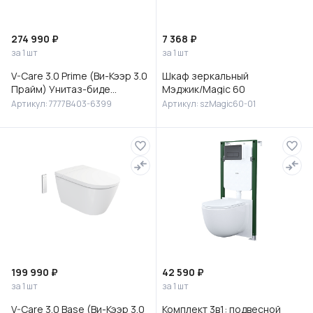
274 990 ₽
7 368 ₽
за 1 шт
за 1 шт
V-Care 3.0 Prime (Ви-Кээр 3.0
Шкаф зеркальный
Прайм) Унитаз-биде
Мэджик/Magic 60
подвесной, 7777B403-6399
Артикул: 7777B403-6399
Артикул: szMagic60-01
199 990 ₽
42 590 ₽
за 1 шт
за 1 шт
V-Care 3.0 Base (Ви-Кээр 3.0
Комплект 3в1: подвесной