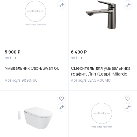
5 900 ₽
6 490 ₽
за 1 шт
за 1 шт
Умывальник Свон/Swan 60
Смеситель для умывальника,
графит, Лип (Leap), Milardo,
LEAGM00M01
Артикул: 9898-60
Артикул: LEAGM00M01