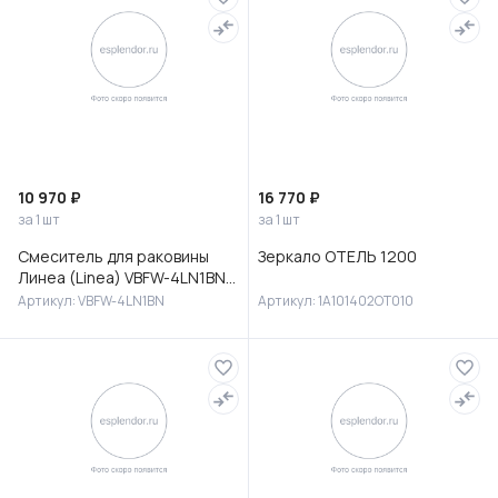
10 970 ₽
16 770 ₽
за 1 шт
за 1 шт
Смеситель для раковины
Зеркало ОТЕЛЬ 1200
Линеа (Linea) VBFW-4LN1BN
встраиваемый,
Артикул: VBFW-4LN1BN
Артикул: 1A101402OT010
брашированный никель