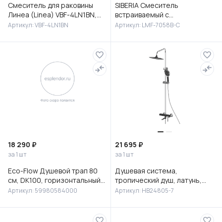
Смеситель для раковины
SIBERIA Смеситель
Линеа (Linea) VBF-4LN1BN,
встраиваемый с
брашированный никель
гигиеническим душем,
Артикул: VBF-4LN1BN
Артикул: LMF-7058B-C
латунь, хром, LMF-7058B-C
18 290 ₽
21 695 ₽
за 1 шт
за 1 шт
Eco-Flow Душевой трап 80
Душевая система,
см, DK100, горизонтальный
тропический душ, латунь,
сифон 60 мм, матовый
черный/хром, HB24805-7
Артикул: 59980584000
Артикул: HB24805-7
черный, 59980584000