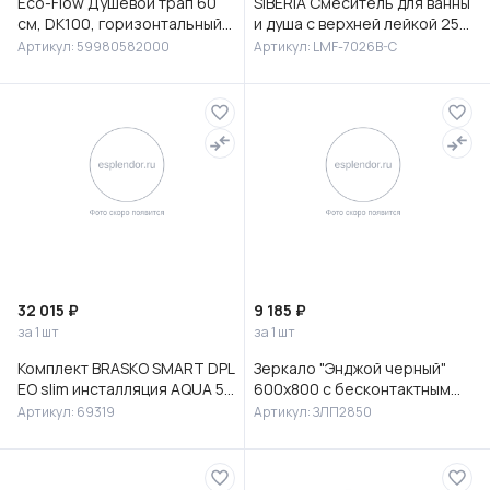
Eco-Flow Душевой трап 60
SIBERIA Смеситель для ванны
см, DK100, горизонтальный
и душа с верхней лейкой 25
сифон 60 мм, матовый
см, с изливом, латунь, хром,
Артикул: 59980582000
Артикул: LMF-7026B-C
черный, 59980582000
LMF-7026B-C
32 015 ₽
9 185 ₽
за 1 шт
за 1 шт
Комплект BRASKO SMART DPL
Зеркало "Энджой черный"
EO slim инсталляция AQUA 50
600х800 с бесконтактным
PRIME P кнопка ACCENTO
сенсором и холодной
Артикул: 69319
Артикул: ЗЛП2850
CIRCLE пластик хром гля
подсветкой