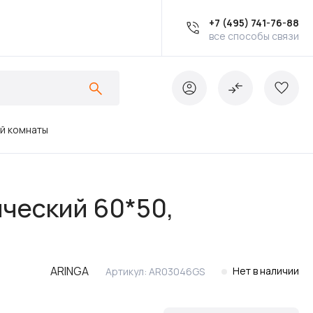
+7 (495) 741-76-88
все способы связи
ой комнаты
Ванны
ический 60*50,
Инсталляции
ARINGA
Нет в наличии
Артикул:
AR03046GS
Кухонные мойки