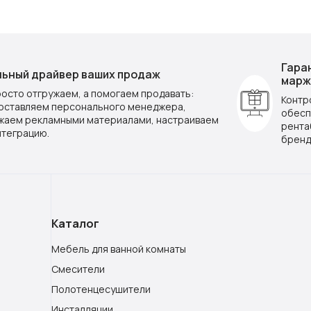
Гара
ьный драйвер ваших продаж
марж
росто отгружаем, а помогаем продавать:
Контр
оставляем персонального менеджера,
обесп
жаем рекламными материалами, настраиваем
рента
нтеграцию.
бренд
Каталог
Мебель для ванной комнаты
Смесители
Полотенцесушители
Инсталляции