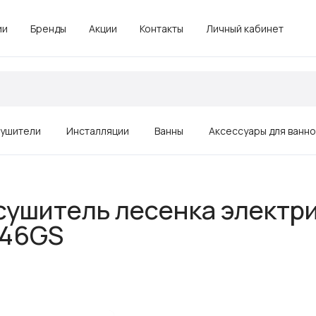
ии
Бренды
Акции
Контакты
Личный кабинет
ушители
Инсталляции
Ванны
Аксессуары для ванн
Зеркала
сушитель лесенка электр
Душевые ограждения, поддоны
046GS
Комплектующие