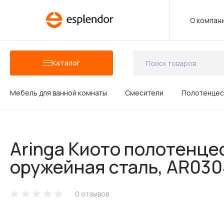
О компан
Каталог
Мебель для ванной комнаты
Смесители
Полотенцес
Аксессуары для ванных комнат
Aringa Киото полотенце
Душевые аксессуары
оружейная сталь, AR03
0 отзывов
Керамика