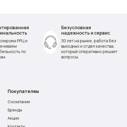
нтированная
Безусловная
инальность
надежность и сервис
олируем РРЦ и
30 лет на рынке, работа без
ечиваем
выходных и отдел качества,
бельность по
который оперативно решает
ам.
вопросы.
Покупателям
О компании
Бренды
Акции
Контакты