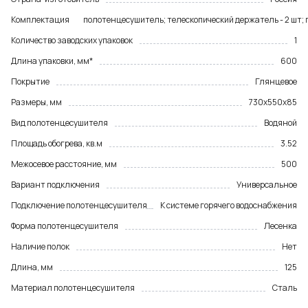
Комплектация
полотенцесушитель; телескопический держатель - 2 шт;
Количество заводских упаковок
1
Длина упаковки, мм*
600
Покрытие
Глянцевое
Размеры, мм
730х550х85
Вид полотенцесушителя
Водяной
Площадь обогрева, кв.м
3.52
Межосевое расстояние, мм
500
Вариант подключения
Универсальное
Подключение полотенцесушителя
К системе горячего водоснабжения
Форма полотенцесушителя
Лесенка
Наличие полок
Нет
Длина, мм
125
Материал полотенцесушителя
Сталь