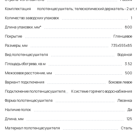
Комплектация
полотенцесушитель; телескопический держатель - 2 шт;
Количество заводских упаковок
1
Длина упаковки, мм*
800
Покрытие
Глянцевое
Размеры, мм
735х555х85
Вид полотенцесушителя
Водяной
Площадь обогрева, кв.м
3.52
Межосевое расстояние, мм
500
Вариант подключения
Боковое левое
Подключение полотенцесушителя
К системе горячего водоснабжения
Форма полотенцесушителя
Лесенка
Наличие полок
Да
Длина, мм
125
Материал полотенцесушителя
Сталь