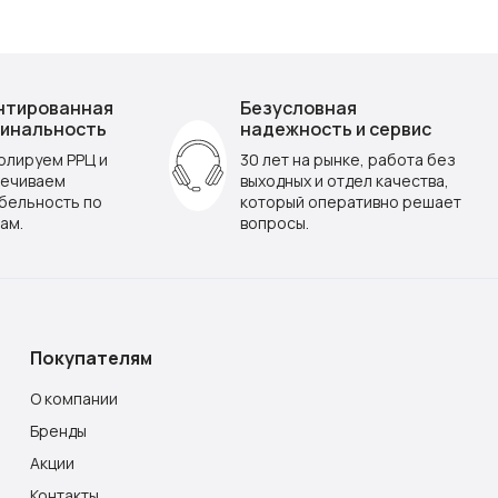
нтированная
Безусловная
инальность
надежность и сервис
олируем РРЦ и
30 лет на рынке, работа без
ечиваем
выходных и отдел качества,
бельность по
который оперативно решает
ам.
вопросы.
Покупателям
О компании
Бренды
Акции
Контакты