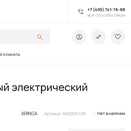
+7 (495) 741-76-88
все способы связи
ой комнаты
Ванны
ый электрический
Инсталляции
ARINGA
Нет в наличии
Артикул:
AR03057GR
Кухонные мойки