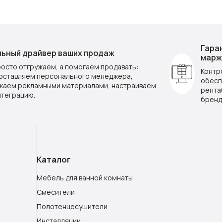
Гара
ьный драйвер ваших продаж
марж
росто отгружаем, а помогаем продавать:
Контр
оставляем персонального менеджера,
обесп
жаем рекламными материалами, настраиваем
рента
нтеграцию.
бренд
Каталог
Мебель для ванной комнаты
Смесители
Полотенцесушители
Инсталляции