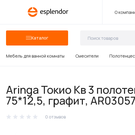
О компан
Каталог
Мебель для ванной комнаты
Смесители
Полотенцес
Аксессуары для ванных комнат
Aringa Токио Кв 3 поло
Душевые аксессуары
75*12,5, графит, AR0305
0 отзывов
Керамика