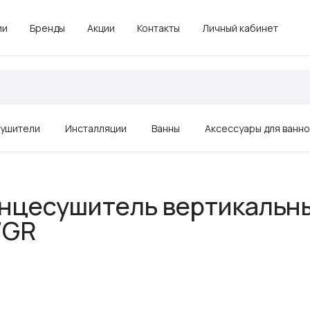
ии
Бренды
Акции
Контакты
Личный кабинет
ушители
Инсталляции
Ванны
Аксессуары для ванн
Зеркала
тенцесушитель вертикальн
Душевые ограждения, поддоны
7GR
Комплектующие