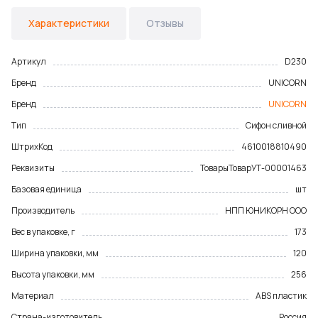
Характеристики
Отзывы
Артикул
D230
Бренд
UNICORN
Бренд
UNICORN
Тип
Сифон сливной
ШтрихКод
4610018810490
Реквизиты
Товары
Товар
УТ-00001463
Базовая единица
шт
Производитель
НПП ЮНИКОРН ООО
Вес в упаковке, г
173
Ширина упаковки, мм
120
Высота упаковки, мм
256
Материал
ABS пластик
Страна-изготовитель
Россия