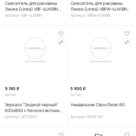
Смеситель для раковины
Смеситель для раковины
Линеа (Linea) VBF-4LN1BN,
Линеа (Linea) VBFW-4LN1BN
брашированный никель
встраиваемый,
Артикул: VBF-4LN1BN
Артикул: VBFW-4LN1BN
брашированный никель
9 185 ₽
5 900 ₽
за 1 шт
за 1 шт
Зеркало "Энджой черный"
Умывальник Свон/Swan 60
600х800 с бесконтактным
сенсором и холодной
Артикул: ЗЛП2850
Артикул: 9898-60
подсветкой