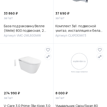
33 860 ₽
37 690 ₽
за 1 шт
за 1 шт
База под раковину Велле
Комплект 3в1: подвесной
(Welle) 800 подвесная, 2
унитаз, инсталляция и белая
выкатных ящика микролифт,
клавиша смыва, Клауд Икс
Артикул: VMC-2WL800MW
Артикул: CLXPO1GWi73
Белый матовый софт-тач
(Cloud X), IDDIS, CLXPO
274 990 ₽
8 000 ₽
за 1 шт
за 1 шт
V-Care 3.0 Prime (Ви-Кээр 3.0
Умывальник Свон/Swan 80