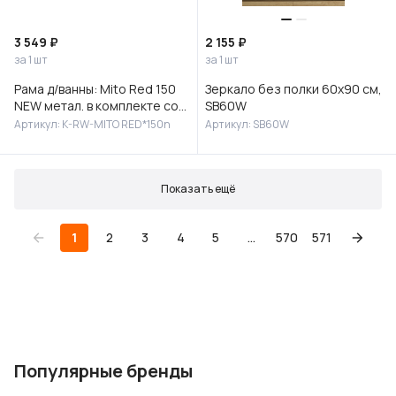
3 549 ₽
2 155 ₽
за 1 шт
за 1 шт
Рама д/ванны: Mito Red 150
Зеркало без полки 60х90 см,
NEW метал. в комплекте со
SB60W
сборочным пакетом, Сорт1
Артикул: K-RW-MITO RED*150n
Артикул: SB60W
Показать ещё
1
2
3
4
5
...
570
571
Популярные бренды