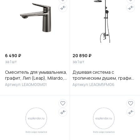
6 490 ₽
20 890 ₽
за 1 шт
за 1 шт
Смеситель для умывальника,
Душевая система с
графит, Лип (Leap), Milardo,
тропическим душем, графит,
LEAGM00M01
Лип (Leap), Milardo,
Артикул: LEAGM00M01
Артикул: LEAGM5FM06
LEAGM5FM06