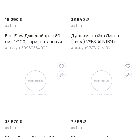
18 290 ₽
33 840 ₽
за 1 шт
за 1 шт
Eco-Flow Душевой трап 80
Душевая стойка Линеа
см, DK100, горизонтальный
(Linea) VSFS-4LN1BN с
сифон 60 мм, матовый
изливом, брашированный
Артикул: 59980584000
Артикул: VSFS-4LN1BN
черный, 59980584000
никель
33 870 ₽
7 368 ₽
за 1 шт
за 1 шт