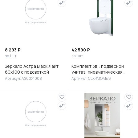
8 293 ₽
42 590 ₽
за 1 шт
за 1 шт
Зеркало Астра Black Лайт
Комплект 3в1: подвесной
60х100 с подсветкой
унитаз, пневматическая
инсталляция и клавиша
Артикул: AS60X100B
Артикул: CLXPA1GMi73
смыва, Клауд Икс (Cloud X),
IDD