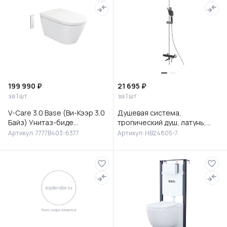
199 990 ₽
21 695 ₽
за 1 шт
за 1 шт
V-Care 3.0 Base (Ви-Кээр 3.0
Душевая система,
Байз) Унитаз-биде
тропический душ, латунь,
подвесной, 7777B403-6377
черный/хром, HB24805-7
Артикул: 7777B403-6377
Артикул: HB24805-7