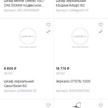
Шкаф Велле (Welle) VSC-
Шкаф зеркальный
2WL150MW подвесной,
Мэджик/Magic 60
1500*350*300, Белый
Артикул: VSC-2WL150MW
Артикул: szMagic60-01
матовый софт-тач
8 800 ₽
16 770 ₽
за 1 шт
за 1 шт
Шкаф зеркальный
Зеркало ОТЕЛЬ 1200
Свон/Swan 60
Артикул: szSWAN60-32
Артикул: 1A101402OT010