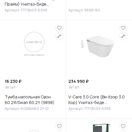
Прайм) Унитаз-биде
подвесной, 7777B403-6399
Артикул: 7777B403-6399
Артикул: 9898-80
16 230 ₽
234 990 ₽
за 1 шт
за 1 шт
Тумба напольная Свон
V-Care 3.0 Core (Ви-Кээр 3.0
60.2Я/Swan 60.2Y (9898)
Кор) Унитаз-биде
подвесной, 7777B403-6388
Артикул: tnSWAN60.2Y-01
Артикул: 7777B403-6388