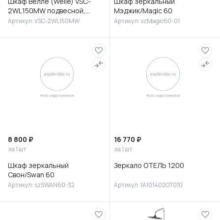
Шкаф Велле (Welle) VSC-
Шкаф зеркальный
2WL150MW подвесной,
Мэджик/Magic 60
1500*350*300, Белый
Артикул: VSC-2WL150MW
Артикул: szMagic60-01
матовый софт-тач
8 800 ₽
16 770 ₽
за 1 шт
за 1 шт
Шкаф зеркальный
Зеркало ОТЕЛЬ 1200
Свон/Swan 60
Артикул: szSWAN60-32
Артикул: 1A101402OT010