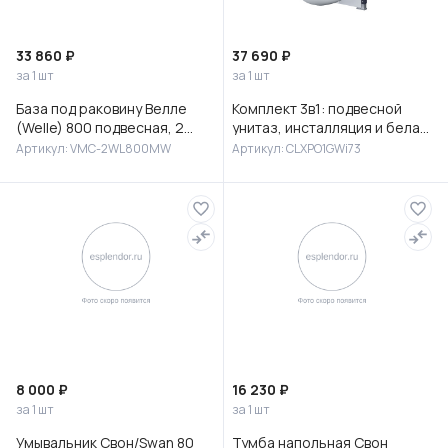
33 860 ₽
37 690 ₽
за 1 шт
за 1 шт
База под раковину Велле
Комплект 3в1: подвесной
(Welle) 800 подвесная, 2
унитаз, инсталляция и белая
выкатных ящика микролифт,
клавиша смыва, Клауд Икс
Артикул: VMC-2WL800MW
Артикул: CLXPO1GWi73
Белый матовый софт-тач
(Cloud X), IDDIS, CLXPO
8 000 ₽
16 230 ₽
за 1 шт
за 1 шт
Умывальник Свон/Swan 80
Тумба напольная Свон