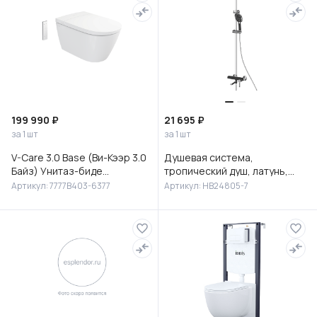
199 990 ₽
21 695 ₽
за 1 шт
за 1 шт
V-Care 3.0 Base (Ви-Кээр 3.0
Душевая система,
Байз) Унитаз-биде
тропический душ, латунь,
подвесной, 7777B403-6377
черный/хром, HB24805-7
Артикул: 7777B403-6377
Артикул: HB24805-7