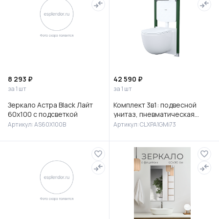
8 293 ₽
42 590 ₽
за 1 шт
за 1 шт
Зеркало Астра Black Лайт
Комплект 3в1: подвесной
60х100 с подсветкой
унитаз, пневматическая
инсталляция и клавиша
Артикул: AS60X100B
Артикул: CLXPA1GMi73
смыва, Клауд Икс (Cloud X),
IDD