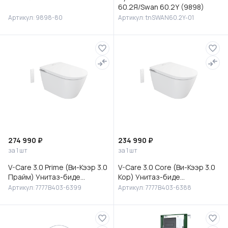
60.2Я/Swan 60.2Y (9898)
Артикул: 9898-80
Артикул: tnSWAN60.2Y-01
274 990 ₽
234 990 ₽
за 1 шт
за 1 шт
V-Care 3.0 Prime (Ви-Кээр 3.0
V-Care 3.0 Core (Ви-Кээр 3.0
Прайм) Унитаз-биде
Кор) Унитаз-биде
подвесной, 7777B403-6399
подвесной, 7777B403-6388
Артикул: 7777B403-6399
Артикул: 7777B403-6388