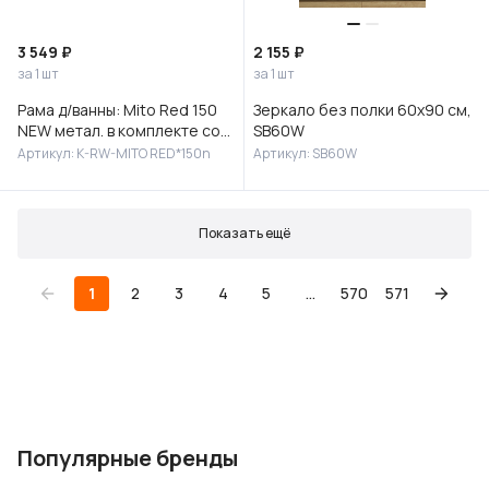
3 549 ₽
2 155 ₽
за 1 шт
за 1 шт
Рама д/ванны: Mito Red 150
Зеркало без полки 60х90 см,
NEW метал. в комплекте со
SB60W
сборочным пакетом, Сорт1
Артикул: K-RW-MITO RED*150n
Артикул: SB60W
Показать ещё
1
2
3
4
5
...
570
571
Популярные бренды