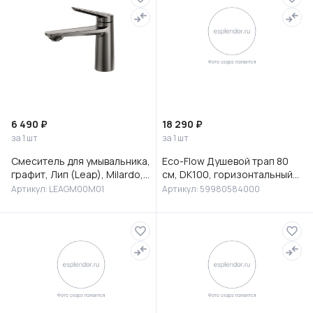
6 490 ₽
18 290 ₽
за 1 шт
за 1 шт
Смеситель для умывальника,
Eco-Flow Душевой трап 80
графит, Лип (Leap), Milardo,
см, DK100, горизонтальный
LEAGM00M01
сифон 60 мм, матовый
Артикул: LEAGM00M01
Артикул: 59980584000
черный, 59980584000