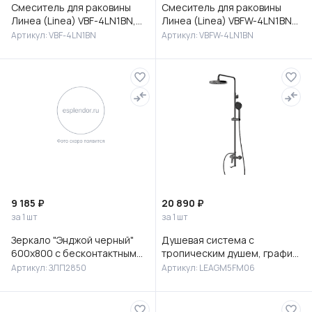
Смеситель для раковины
Смеситель для раковины
Линеа (Linea) VBF-4LN1BN,
Линеа (Linea) VBFW-4LN1BN
брашированный никель
встраиваемый,
Артикул: VBF-4LN1BN
Артикул: VBFW-4LN1BN
брашированный никель
9 185 ₽
20 890 ₽
за 1 шт
за 1 шт
Зеркало "Энджой черный"
Душевая система с
600х800 с бесконтактным
тропическим душем, графит,
сенсором и холодной
Лип (Leap), Milardo,
Артикул: ЗЛП2850
Артикул: LEAGM5FM06
подсветкой
LEAGM5FM06