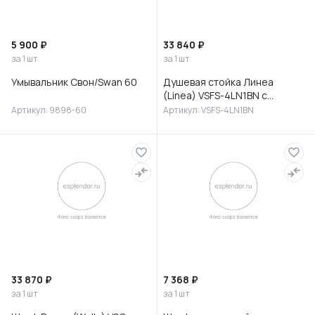
5 900 ₽
33 840 ₽
за 1 шт
за 1 шт
Умывальник Свон/Swan 60
Душевая стойка Линеа
(Linea) VSFS-4LN1BN с
изливом, брашированный
Артикул: 9898-60
Артикул: VSFS-4LN1BN
никель
33 870 ₽
7 368 ₽
за 1 шт
за 1 шт