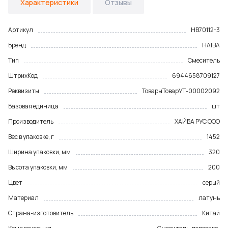
Характеристики
Отзывы
Артикул
HB70112-3
Бренд
HAIBA
Тип
Смеситель
ШтрихКод
6944658709127
Реквизиты
Товары
Товар
УТ-00002092
Базовая единица
шт
Производитель
ХАЙБА РУС ООО
Вес в упаковке, г
1452
Ширина упаковки, мм
320
Высота упаковки, мм
200
Цвет
серый
Материал
латунь
Страна-изготовитель
Китай