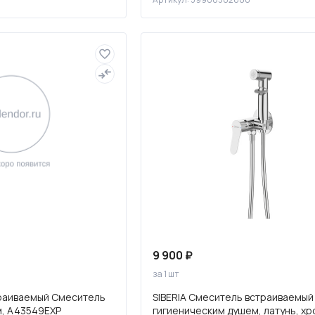
9 900 ₽
за 1 шт
траиваемый Смеситель
SIBERIA Смеситель встраиваемый
м, A43549EXP
гигиеническим душем, латунь, хр