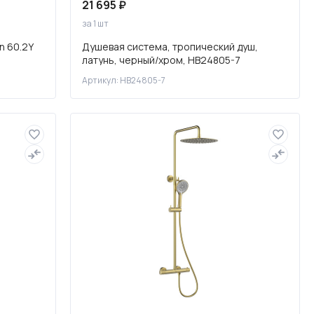
21 695 ₽
за 1 шт
n 60.2Y
Душевая система, тропический душ,
латунь, черный/хром, HB24805-7
Артикул: HB24805-7