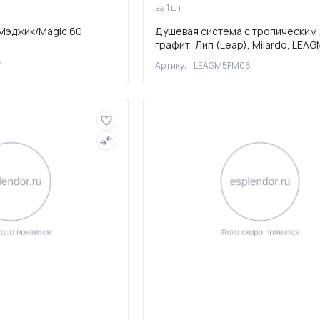
за 1 шт
Мэджик/Magic 60
Душевая система с тропическим
графит, Лип (Leap), Milardo, LE
1
Артикул: LEAGM5FM06