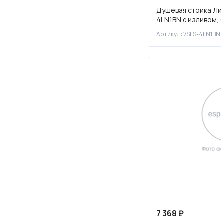
Душевая стойка Лин
4LN1BN с изливом,
Артикул: VSFS-4LN1BN
7 368 ₽