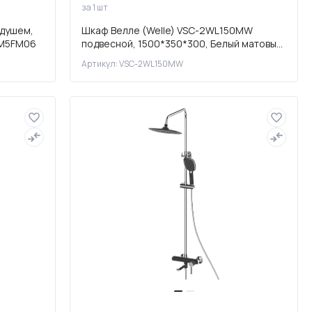
за 1 шт
 душем,
Шкаф Велле (Welle) VSC-2WL150MW
AGM5FM06
подвесной, 1500*350*300, Белый матовый
софт-тач
Артикул: VSC-2WL150MW