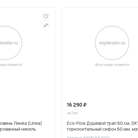
Полотенцесушители
Фильтры для воды
16 290 ₽
за 1 шт
овины Линеа (Linea)
Eco-Flow Душевой трап 60 см, DK
ированный никель
горизонтальный сифон 60 мм, ма
черный, 59980582000
Артикул: 59980582000