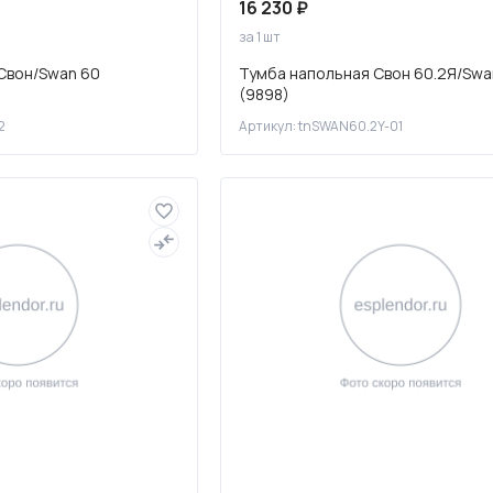
16 230 ₽
за 1 шт
Свон/Swan 60
Тумба напольная Свон 60.2Я/Swa
(9898)
2
Артикул: tnSWAN60.2Y-01