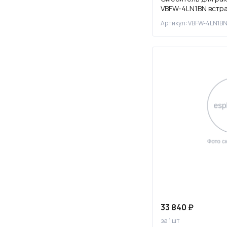
VBFW-4LN1BN встр
270
брашированный ни
Артикул: VBFW-4LN1B
300
340
350
360
370
380
390
400
410
420
430
448
33 840 ₽
за 1 шт