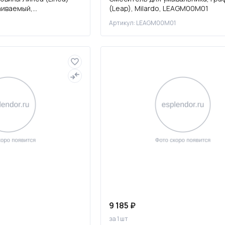
аиваемый,
(Leap), Milardo, LEAGM00M01
кель
N
Артикул: LEAGM00M01
9 185 ₽
за 1 шт