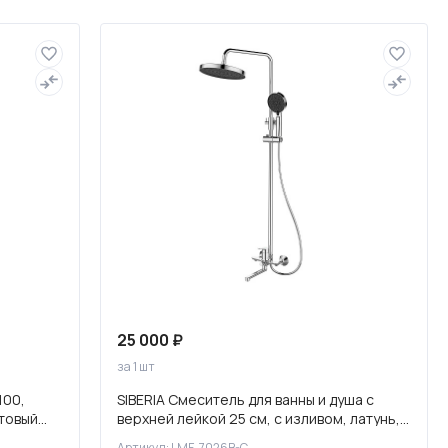
Слив и канализация
25 000 ₽
за 1 шт
100,
SIBERIA Смеситель для ванны и душа с
товый
верхней лейкой 25 см, с изливом, латунь,
хром, LMF-7026B-C
Артикул: LMF-7026B-C