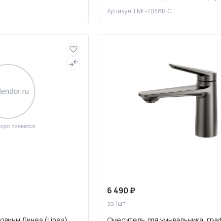
7058B-C
Артикул: LMF-7058B-C
6 490 ₽
за 1 шт
овины Линеа (Linea)
Смеситель для умывальника, гра