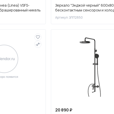
еа (Linea) VSFS-
Зеркало "Энджой черный" 600х80
 брашированный никель
бесконтактным сенсором и холо
подсветкой
Артикул: ЗЛП2850
20 890 ₽