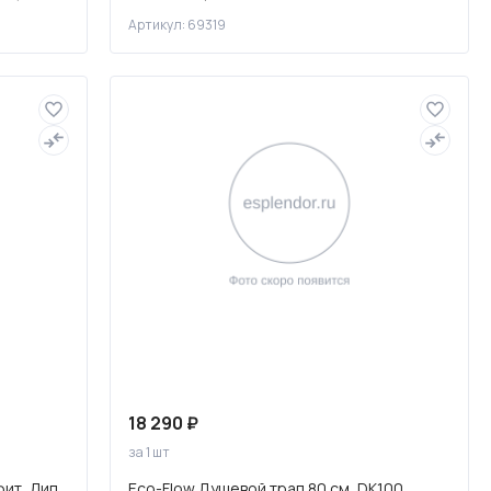
ACCENTO CIRCLE пластик хром гля
Артикул: 69319
18 290 ₽
за 1 шт
фит, Лип
Eco-Flow Душевой трап 80 см, DK100,