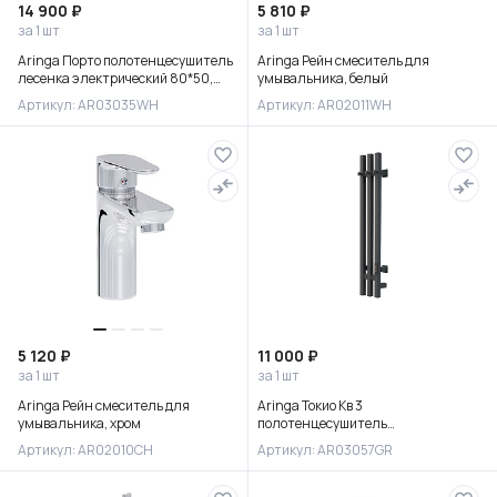
14 900 ₽
5 810 ₽
за 1 шт
за 1 шт
Aringa Порто полотенцесушитель
Aringa Рейн смеситель для
лесенка электрический 80*50,
умывальника, белый
белый
Артикул: AR03035WH
Артикул: AR02011WH
5 120 ₽
11 000 ₽
за 1 шт
за 1 шт
Aringa Рейн смеситель для
Aringa Токио Кв 3
умывальника, хром
полотенцесушитель
вертикальный электрический
Артикул: AR02010CH
Артикул: AR03057GR
75*12,5, графит, AR03057GR