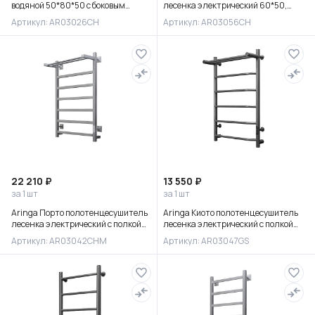
водяной 50*80*50 с боковым
лесенка электрический 60*50,
подключением, хром
хром, AR03056CH
Артикул: AR03026CH
Артикул: AR03056CH
22 210 ₽
13 550 ₽
за 1 шт
за 1 шт
Aringa Порто полотенцесушитель
Aringa Киото полотенцесушитель
лесенка электрический с полкой
лесенка электрический с полкой
80*50, матовый хром,
80*50, оружейная сталь,
Артикул: AR03042CHM
Артикул: AR03047GS
AR03042CHM
AR03047GS