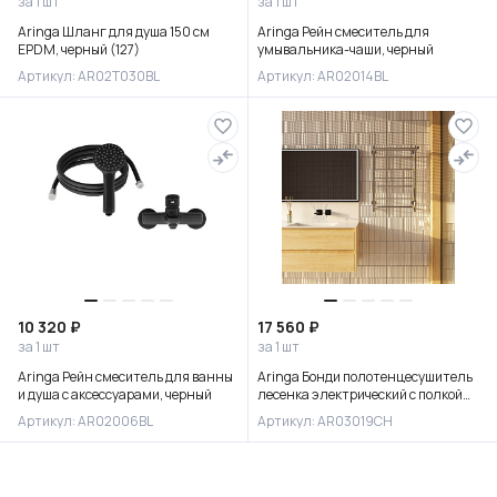
за 1 шт
за 1 шт
Aringa Шланг для душа 150 см
Aringa Рейн смеситель для
EPDM, черный (127)
умывальника-чаши, черный
Артикул: AR02T030BL
Артикул: AR02014BL
10 320 ₽
17 560 ₽
за 1 шт
за 1 шт
Aringa Рейн смеситель для ванны
Aringa Бонди полотенцесушитель
и душа с аксессуарами, черный
лесенка электрический с полкой
80*50, хром
Артикул: AR02006BL
Артикул: AR03019CH