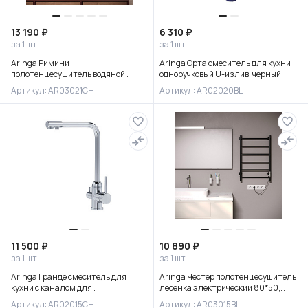
13 190 ₽
6 310 ₽
за 1 шт
за 1 шт
Aringa Римини
Aringa Орта смеситель для кухни
полотенцесушитель водяной
одноручковый U-излив, черный
50*80*50 с боковым
Артикул: AR03021CH
Артикул: AR02020BL
подключением, хром
11 500 ₽
10 890 ₽
за 1 шт
за 1 шт
Aringa Гранде смеситель для
Aringa Честер полотенцесушитель
кухни с каналом для
лесенка электрический 80*50,
фильтрованной воды, хром
черный
Артикул: AR02015CH
Артикул: AR03015BL