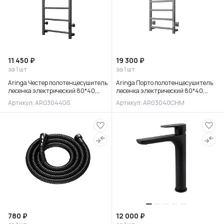
11 450 ₽
19 300 ₽
за 1 шт
за 1 шт
Aringa Честер полотенцесушитель
Aringa Порто полотенцесушитель
лесенка электрический 80*40,
лесенка электрический 80*40,
оружейная сталь, AR03044GS
матовый хром, AR03040CHM
Артикул: AR03044GS
Артикул: AR03040CHM
780 ₽
12 000 ₽