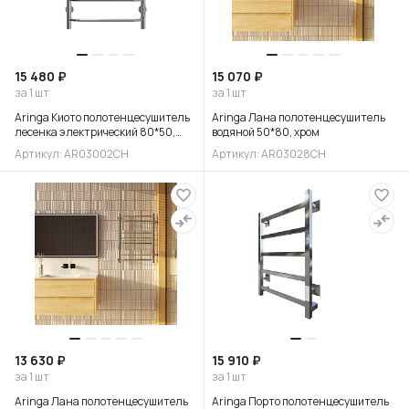
15 480 ₽
15 070 ₽
за 1 шт
за 1 шт
Aringa Киото полотенцесушитель
Aringa Лана полотенцесушитель
лесенка электрический 80*50,
водяной 50*80, хром
хром
Артикул: AR03002CH
Артикул: AR03028CH
13 630 ₽
15 910 ₽
за 1 шт
за 1 шт
Aringa Лана полотенцесушитель
Aringa Порто полотенцесушитель