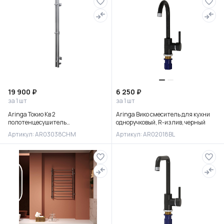
19 900 ₽
6 250 ₽
за 1 шт
за 1 шт
Aringa Токио Кв 2
Aringa Вико смеситель для кухни
полотенцесушитель
одноручковый, R-излив, черный
вертикальный электрический
Артикул: AR03038CHM
Артикул: AR02018BL
120*10, матовый хром,
AR03038CHM