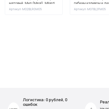
матовый, Мил (Meal), Milardo,
гибким изливом и ду
M02BLR0M05
насадкой, черный ма
Артикул: M02BLR0M05
Артикул: M07BL2FM05
Мил (Meal), Milardo,
Логистика: 0 рублей, 0
Реал
ошибок
Не п