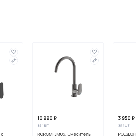
Полотенцесушители
Фильтры для воды
10 990 ₽
3 950 ₽
за 1 шт
за 1 шт
 с
RORGMFJM05, Смеситель
POLSB0F