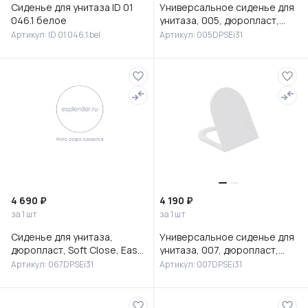
Сиденье для унитаза ID 01
Универсальное сиденье для
046.1 белое
унитаза, 005, дюропласт,
Soft Close, Easy Fix, IDDIS,
Артикул: ID 01 046.1 bel
Артикул: 005DPSEi31
005DPSEi31
4 690 ₽
4 190 ₽
за 1 шт
за 1 шт
Сиденье для унитаза,
Универсальное сиденье для
дюропласт, Soft Close, Easy
унитаза, 007, дюропласт,
Fix, IDDIS, 067DPSEi31
Soft Close, Easy Fix, IDDIS,
Артикул: 067DPSEi31
Артикул: 007DPSEi31
007DPSEi31