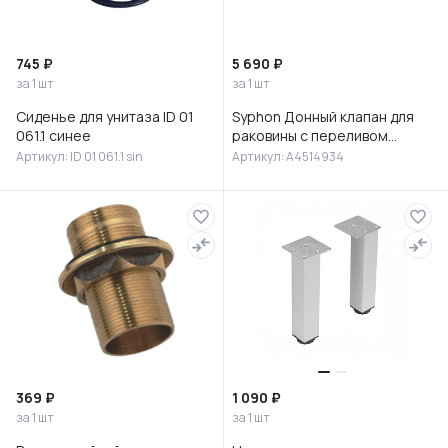
745 ₽
5 690 ₽
за 1 шт
за 1 шт
Сиденье для унитаза ID 01
Syphon Донный клапан для
061.1 синее
раковины с переливом
(нажимной), брашированный
Артикул: ID 01 061.1 sin
Артикул: A4514934
никель, A4514934
369 ₽
1 090 ₽
за 1 шт
за 1 шт