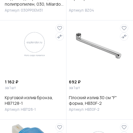
полипропилен, 030, Milardo,
030PP0EM31
Артикул: 030PP0EM31
Артикул: BZ04
1 162 ₽
692 ₽
за 1 шт
за 1 шт
Круговой излив бронза,
Плоский излив 30 см "F"
HB7128-1
форма, HB30F-2
Артикул: HB7128-1
Артикул: HB30F-2