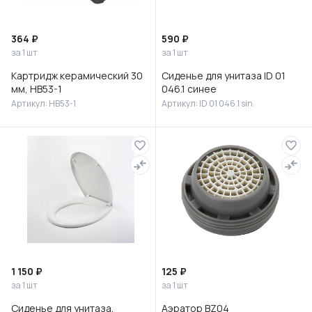
364 ₽
590 ₽
за 1 шт
за 1 шт
Картридж керамический 30
Сиденье для унитаза ID 01
мм, HB53-1
046.1 синее
Артикул: HB53-1
Артикул: ID 01 046.1 sin
1 150 ₽
125 ₽
за 1 шт
за 1 шт
Сиденье для унитаза,
Аэратор BZ04