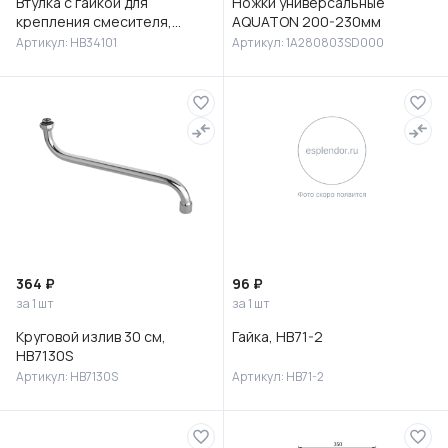
Втулка с гайкой для
Ножки универсальные
крепления смесителя,
AQUATON 200-230мм
HB34101
Артикул: HB34101
Артикул: 1A280803SD000
364 ₽
96 ₽
за 1 шт
за 1 шт
Круговой излив 30 см,
Гайка, HB71-2
HB7130S
Артикул: HB7130S
Артикул: HB71-2