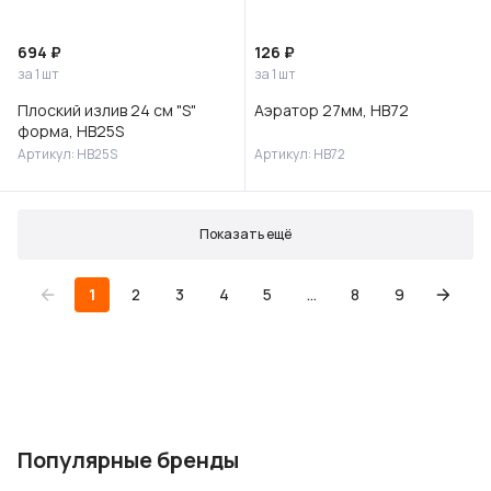
694 ₽
126 ₽
за 1 шт
за 1 шт
Плоский излив 24 см "S"
Аэратор 27мм, HB72
форма, HB25S
Артикул: HB25S
Артикул: HB72
Показать ещё
1
2
3
4
5
...
8
9
Популярные бренды