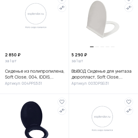
2 850 ₽
5 290 ₽
за 1 шт
за 1 шт
Сиденье из полипропилена,
ВЫВОД Сиденье для унитаза
Soft Close, 004, IDDIS,
дюропласт, Soft Close,
004PPS3i31
система Easy Fix, цвет:
Артикул: 004PPS3i31
Артикул: 003DPSEi31
белый, мет. кр. 003DPSEi31