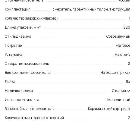
Страна-изготовитель
Россия
Комплектация
смеситель, гарантийный талон, тнструкция
Количество заводских упаковок
1
Длина упаковки, мм*
220
Стиль дизайна
Современный
Покрытие
Матовое
Установка
На стену
Отверстия под смеситель
2
Вид крепления смесителя
На эксцентриках
Лейка
Да
Наличие излива
С изливом
Исполнение излива
Монолитный
Запорный клапан смесителя
Керамический картридж
Количество монтажных отверстий
2