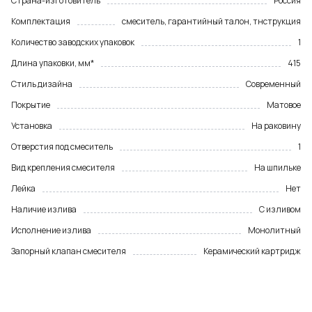
Страна-изготовитель
Россия
Комплектация
смеситель, гарантийный талон, тнструкция
Количество заводских упаковок
1
Длина упаковки, мм*
415
Стиль дизайна
Современный
Покрытие
Матовое
Установка
На раковину
Отверстия под смеситель
1
Вид крепления смесителя
На шпильке
Лейка
Нет
Наличие излива
С изливом
Исполнение излива
Монолитный
Запорный клапан смесителя
Керамический картридж