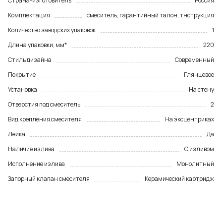
Страна-изготовитель
Россия
Комплектация
смеситель, гарантийный талон, тнструкция
Количество заводских упаковок
1
Длина упаковки, мм*
220
Стиль дизайна
Современный
Покрытие
Глянцевое
Установка
На стену
Отверстия под смеситель
2
Вид крепления смесителя
На эксцентриках
Лейка
Да
Наличие излива
С изливом
Исполнение излива
Монолитный
Запорный клапан смесителя
Керамический картридж