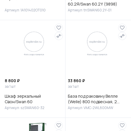
60.2Я/Swan 60.2Y (9898)
Артикул: 1A101402OT010
Артикул: tnSWAN60.2Y-01
8 800 ₽
33 860 ₽
за 1 шт
за 1 шт
Шкаф зеркальный
База под раковину Велле
Свон/Swan 60
(Welle) 800 подвесная, 2
выкатных ящика микролифт,
Артикул: szSWAN60-32
Артикул: VMC-2WL800MW
Белый матовый софт-тач