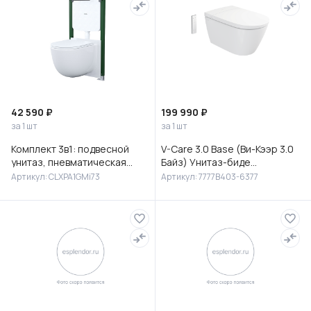
42 590 ₽
199 990 ₽
за 1 шт
за 1 шт
Комплект 3в1: подвесной
V-Care 3.0 Base (Ви-Кээр 3.0
унитаз, пневматическая
Байз) Унитаз-биде
инсталляция и клавиша
подвесной, 7777B403-6377
Артикул: CLXPA1GMi73
Артикул: 7777B403-6377
смыва, Клауд Икс (Cloud X),
IDD