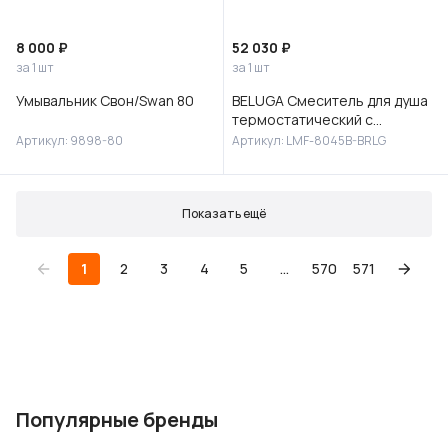
8 000 ₽
52 030 ₽
за 1 шт
за 1 шт
Умывальник Свон/Swan 80
BELUGA Смеситель для душа
термостатический с
верхней лейкой 30 см
Артикул: 9898-80
Артикул: LMF-8045B-BRLG
(сталь), без излива,LMF-
8045B-BRLG
Показать ещё
1
2
3
4
5
...
570
571
Популярные бренды