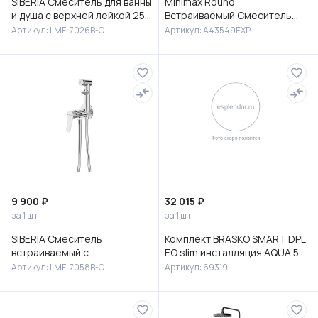
SIBERIA Смеситель для ванны
Minimax Round
и душа с верхней лейкой 25
Встраиваемый Смеситель
см, с изливом, латунь, хром,
для раковины, хром,
Артикул: LMF-7026B-C
Артикул: A43549EXP
LMF-7026B-C
A43549EXP
9 900 ₽
32 015 ₽
за 1 шт
за 1 шт
SIBERIA Смеситель
Комплект BRASKO SMART DPL
встраиваемый с
EO slim инсталляция AQUA 50
гигиеническим душем,
PRIME P кнопка ACCENTO
Артикул: LMF-7058B-C
Артикул: 69319
латунь, хром, LMF-7058B-C
CIRCLE пластик хром гля