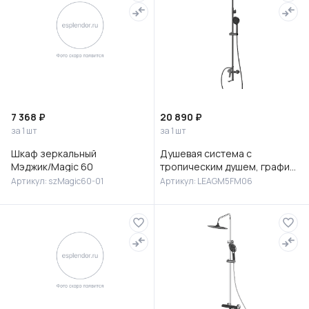
7 368 ₽
20 890 ₽
за 1 шт
за 1 шт
Шкаф зеркальный
Душевая система с
Мэджик/Magic 60
тропическим душем, графит,
Лип (Leap), Milardo,
Артикул: szMagic60-01
Артикул: LEAGM5FM06
LEAGM5FM06