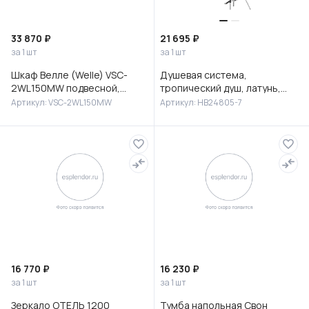
33 870 ₽
21 695 ₽
за 1 шт
за 1 шт
Шкаф Велле (Welle) VSC-
Душевая система,
2WL150MW подвесной,
тропический душ, латунь,
1500*350*300, Белый
черный/хром, HB24805-7
Артикул: VSC-2WL150MW
Артикул: HB24805-7
матовый софт-тач
16 770 ₽
16 230 ₽
за 1 шт
за 1 шт
Зеркало ОТЕЛЬ 1200
Тумба напольная Свон