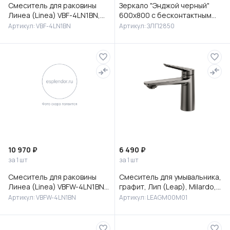
Смеситель для раковины
Зеркало "Энджой черный"
Линеа (Linea) VBF-4LN1BN,
600х800 с бесконтактным
брашированный никель
сенсором и холодной
Артикул: VBF-4LN1BN
Артикул: ЗЛП2850
подсветкой
10 970 ₽
6 490 ₽
за 1 шт
за 1 шт
Смеситель для раковины
Смеситель для умывальника,
Линеа (Linea) VBFW-4LN1BN
графит, Лип (Leap), Milardo,
встраиваемый,
LEAGM00M01
Артикул: VBFW-4LN1BN
Артикул: LEAGM00M01
брашированный никель