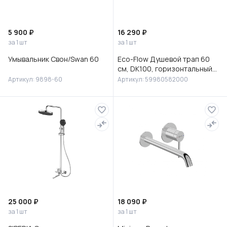
5 900 ₽
16 290 ₽
за 1 шт
за 1 шт
Умывальник Свон/Swan 60
Eco-Flow Душевой трап 60
см, DK100, горизонтальный
сифон 60 мм, матовый
Артикул: 9898-60
Артикул: 59980582000
черный, 59980582000
25 000 ₽
18 090 ₽
за 1 шт
за 1 шт