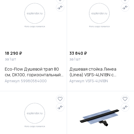
18 290 ₽
33 840 ₽
за 1 шт
за 1 шт
Eco-Flow Душевой трап 80
Душевая стойка Линеа
см, DK100, горизонтальный
(Linea) VSFS-4LN1BN с
сифон 60 мм, матовый
изливом, брашированный
Артикул: 59980584000
Артикул: VSFS-4LN1BN
черный, 59980584000
никель