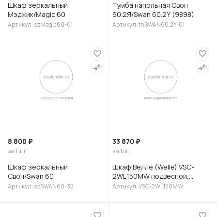
Шкаф зеркальный
Тумба напольная Свон
Мэджик/Magic 60
60.2Я/Swan 60.2Y (9898)
Артикул: szMagic60-01
Артикул: tnSWAN60.2Y-01
8 800 ₽
33 870 ₽
за 1 шт
за 1 шт
Шкаф зеркальный
Шкаф Велле (Welle) VSC-
Свон/Swan 60
2WL150MW подвесной,
1500*350*300, Белый
Артикул: szSWAN60-32
Артикул: VSC-2WL150MW
матовый софт-тач