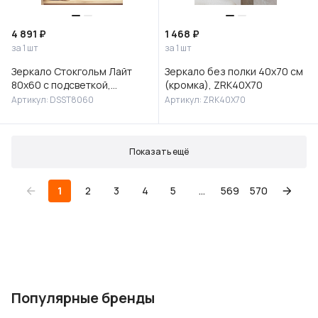
4 891 ₽
1 468 ₽
за 1 шт
за 1 шт
Зеркало Стокгольм Лайт
Зеркало без полки 40х70 см
80х60 с подсветкой,
(кромка), ZRK40X70
DSST8060
Артикул: DSST8060
Артикул: ZRK40X70
Показать ещё
1
2
3
4
5
...
569
570
Популярные бренды