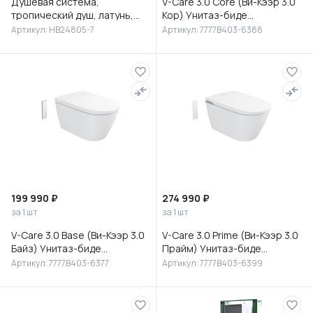
Душевая система,
V-Care 3.0 Core (Ви-Кээр 3.0
тропический душ, латунь,
Кор) Унитаз-биде
черный/хром, HB24805-7
подвесной, 7777B403-6388
Артикул: HB24805-7
Артикул: 7777B403-6388
199 990 ₽
274 990 ₽
за 1 шт
за 1 шт
V-Care 3.0 Base (Ви-Кээр 3.0
V-Care 3.0 Prime (Ви-Кээр 3.0
Байз) Унитаз-биде
Прайм) Унитаз-биде
подвесной, 7777B403-6377
подвесной, 7777B403-6399
Артикул: 7777B403-6377
Артикул: 7777B403-6399