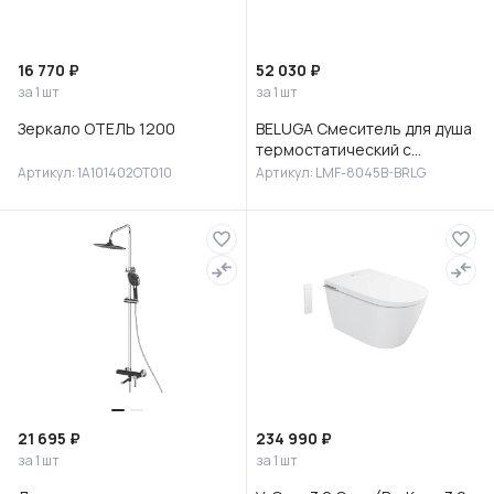
16 770 ₽
52 030 ₽
за 1 шт
за 1 шт
Зеркало ОТЕЛЬ 1200
BELUGA Смеситель для душа
термостатический с
верхней лейкой 30 см
Артикул: 1A101402OT010
Артикул: LMF-8045B-BRLG
(сталь), без излива,LMF-
8045B-BRLG
21 695 ₽
234 990 ₽
за 1 шт
за 1 шт