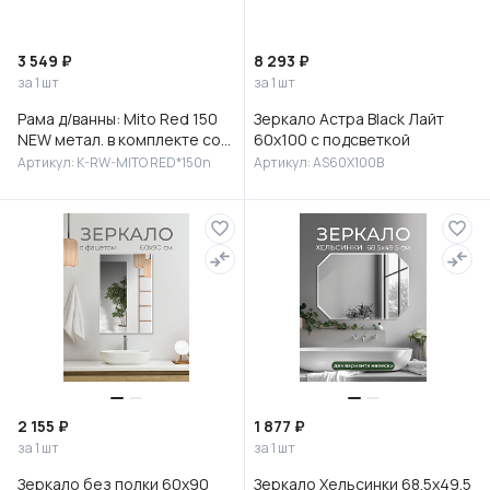
3 549 ₽
8 293 ₽
за 1 шт
за 1 шт
Рама д/ванны: Mito Red 150
Зеркало Астра Black Лайт
NEW метал. в комплекте со
60х100 с подсветкой
сборочным пакетом, Сорт1
Артикул: K-RW-MITO RED*150n
Артикул: AS60X100B
2 155 ₽
1 877 ₽
за 1 шт
за 1 шт
Зеркало без полки 60х90
Зеркало Хельсинки 68.5х49.5