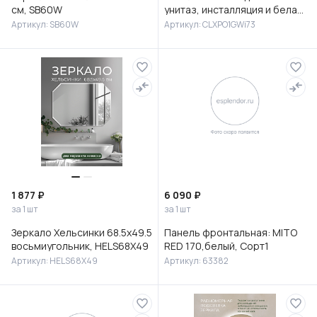
см, SB60W
унитаз, инсталляция и белая
клавиша смыва, Клауд Икс
Артикул: SB60W
Артикул: CLXPO1GWi73
(Cloud X), IDDIS, CLXPO
1 877 ₽
6 090 ₽
за 1 шт
за 1 шт
Зеркало Хельсинки 68.5х49.5
Панель фронтальная: MITO
восьмиугольник, HELS68X49
RED 170,белый, Сорт1
Артикул: HELS68X49
Артикул: 63382