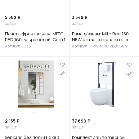
5 582 ₽
3 549 ₽
за 1 шт
за 1 шт
Панель фронтальная: MITO
Рама д/ванны: Mito Red 150
RED 160, ульра белый, Сорт1
NEW метал. в комплекте со
сборочным пакетом, Сорт1
Артикул: 63381
Артикул: K-RW-MITO RED*150n
2 155 ₽
37 690 ₽
за 1 шт
за 1 шт
Зеркало без полки 60х90
Комплект 3в1: подвесной