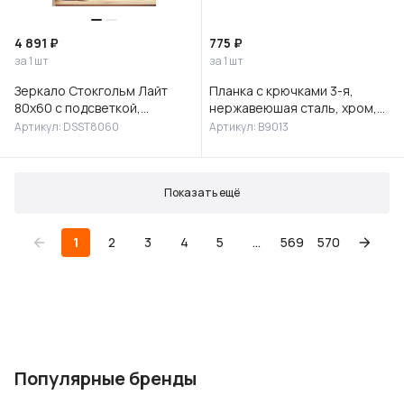
4 891 ₽
775 ₽
за 1 шт
за 1 шт
Зеркало Стокгольм Лайт
Планка с крючками 3-я,
80х60 с подсветкой,
нержавеюшая сталь, хром,
DSST8060
B9013
Артикул: DSST8060
Артикул: B9013
Показать ещё
1
2
3
4
5
...
569
570
Популярные бренды