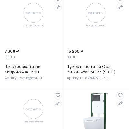
7 368 ₽
16 230 ₽
за 1 шт
за 1 шт
Шкаф зеркальный
Тумба напольная Свон
Мэджик/Magic 60
60.2Я/Swan 60.2Y (9898)
Артикул: szMagic60-01
Артикул: tnSWAN60.2Y-01