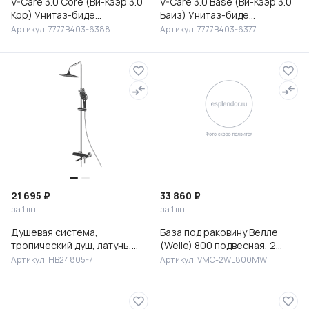
V-Care 3.0 Core (Ви-Кээр 3.0
V-Care 3.0 Base (Ви-Кээр 3.0
Кор) Унитаз-биде
Байз) Унитаз-биде
подвесной, 7777B403-6388
подвесной, 7777B403-6377
Артикул: 7777B403-6388
Артикул: 7777B403-6377
21 695 ₽
33 860 ₽
за 1 шт
за 1 шт
Душевая система,
База под раковину Велле
тропический душ, латунь,
(Welle) 800 подвесная, 2
черный/хром, HB24805-7
выкатных ящика микролифт,
Артикул: HB24805-7
Артикул: VMC-2WL800MW
Белый матовый софт-тач