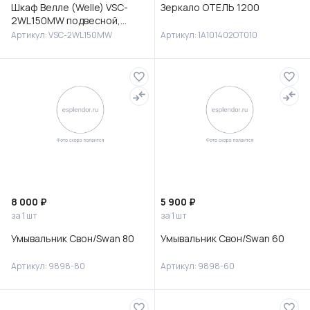
Шкаф Велле (Welle) VSC-
Зеркало ОТЕЛЬ 1200
2WL150MW подвесной,
1500*350*300, Белый
Артикул: VSC-2WL150MW
Артикул: 1A101402OT010
матовый софт-тач
8 000 ₽
5 900 ₽
за 1 шт
за 1 шт
Умывальник Свон/Swan 80
Умывальник Свон/Swan 60
Артикул: 9898-80
Артикул: 9898-60