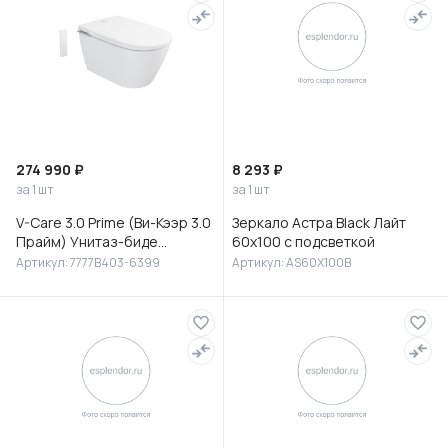
274 990 ₽
8 293 ₽
за 1 шт
за 1 шт
V-Care 3.0 Prime (Ви-Кээр 3.0
Зеркало Астра Black Лайт
Прайм) Унитаз-биде
60х100 с подсветкой
подвесной, 7777B403-6399
Артикул: 7777B403-6399
Артикул: AS60X100B