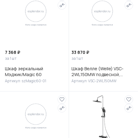
7 368 ₽
33 870 ₽
за 1 шт
за 1 шт
Шкаф зеркальный
Шкаф Велле (Welle) VSC-
Мэджик/Magic 60
2WL150MW подвесной,
1500*350*300, Белый
Артикул: szMagic60-01
Артикул: VSC-2WL150MW
матовый софт-тач