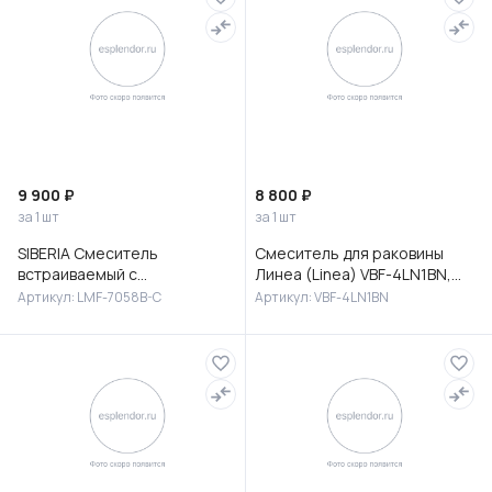
9 900 ₽
8 800 ₽
за 1 шт
за 1 шт
SIBERIA Смеситель
Смеситель для раковины
встраиваемый с
Линеа (Linea) VBF-4LN1BN,
гигиеническим душем,
брашированный никель
Артикул: LMF-7058B-C
Артикул: VBF-4LN1BN
латунь, хром, LMF-7058B-C