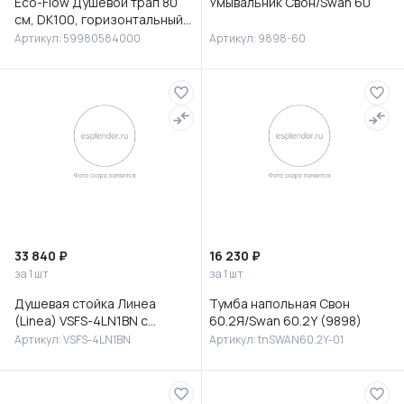
Eco-Flow Душевой трап 80
Умывальник Свон/Swan 60
см, DK100, горизонтальный
сифон 60 мм, матовый
Артикул: 59980584000
Артикул: 9898-60
черный, 59980584000
33 840 ₽
16 230 ₽
за 1 шт
за 1 шт
Душевая стойка Линеа
Тумба напольная Свон
(Linea) VSFS-4LN1BN с
60.2Я/Swan 60.2Y (9898)
изливом, брашированный
Артикул: VSFS-4LN1BN
Артикул: tnSWAN60.2Y-01
никель