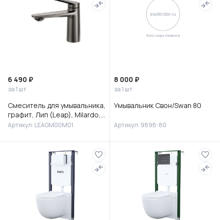
6 490 ₽
8 000 ₽
за 1 шт
за 1 шт
Смеситель для умывальника,
Умывальник Свон/Swan 80
графит, Лип (Leap), Milardo,
LEAGM00M01
Артикул: LEAGM00M01
Артикул: 9898-80