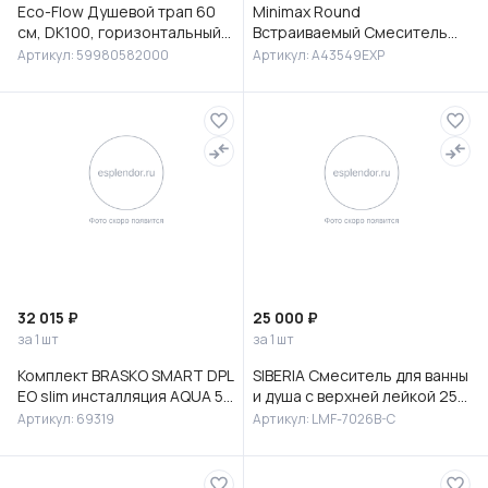
Eco-Flow Душевой трап 60
Minimax Round
см, DK100, горизонтальный
Встраиваемый Смеситель
сифон 60 мм, матовый
для раковины, хром,
Артикул: 59980582000
Артикул: A43549EXP
черный, 59980582000
A43549EXP
32 015 ₽
25 000 ₽
за 1 шт
за 1 шт
Комплект BRASKO SMART DPL
SIBERIA Смеситель для ванны
EO slim инсталляция AQUA 50
и душа с верхней лейкой 25
PRIME P кнопка ACCENTO
см, с изливом, латунь, хром,
Артикул: 69319
Артикул: LMF-7026B-C
CIRCLE пластик хром гля
LMF-7026B-C