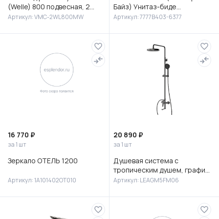
(Welle) 800 подвесная, 2
Байз) Унитаз-биде
выкатных ящика микролифт,
подвесной, 7777B403-6377
Артикул: VMC-2WL800MW
Артикул: 7777B403-6377
Белый матовый софт-тач
16 770 ₽
20 890 ₽
за 1 шт
за 1 шт
Зеркало ОТЕЛЬ 1200
Душевая система с
тропическим душем, графит,
Лип (Leap), Milardo,
Артикул: 1A101402OT010
Артикул: LEAGM5FM06
LEAGM5FM06