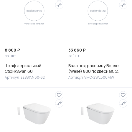
8 800 ₽
33 860 ₽
за 1 шт
за 1 шт
Шкаф зеркальный
База под раковину Велле
Свон/Swan 60
(Welle) 800 подвесная, 2
выкатных ящика микролифт,
Артикул: szSWAN60-32
Артикул: VMC-2WL800MW
Белый матовый софт-тач