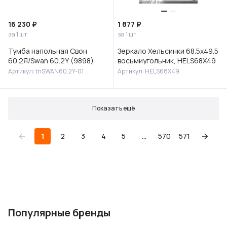
16 230 ₽
1 877 ₽
за 1 шт
за 1 шт
Тумба напольная Свон
Зеркало Хельсинки 68.5х49.5
60.2Я/Swan 60.2Y (9898)
восьмиугольник, HELS68X49
Артикул: tnSWAN60.2Y-01
Артикул: HELS68X49
Показать ещё
1
2
3
4
5
...
570
571
Популярные бренды