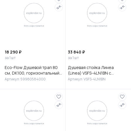
18 290 ₽
33 840 ₽
за 1 шт
за 1 шт
Eco-Flow Душевой трап 80
Душевая стойка Линеа
см, DK100, горизонтальный
(Linea) VSFS-4LN1BN с
сифон 60 мм, матовый
изливом, брашированный
Артикул: 59980584000
Артикул: VSFS-4LN1BN
черный, 59980584000
никель