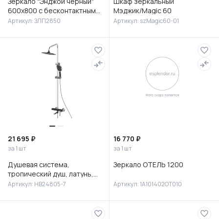
Зеркало "Энджой черный"
Шкаф зеркальный
600х800 с бесконтактным
Мэджик/Magic 60
сенсором и холодной
Артикул: ЗЛП2850
Артикул: szMagic60-01
подсветкой
21 695 ₽
16 770 ₽
за 1 шт
за 1 шт
Душевая система,
Зеркало ОТЕЛЬ 1200
тропический душ, латунь,
черный/хром, HB24805-7
Артикул: HB24805-7
Артикул: 1A101402OT010