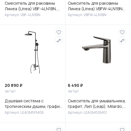
Смеситель для раковины
Смеситель для раковины
Линеа (Linea) VBF-4LN1BN,
Линеа (Linea) VBFW-4LN1BN
брашированный никель
встраиваемый,
Артикул: VBF-4LN1BN
Артикул: VBFW-4LN1BN
брашированный никель
20 890 ₽
6 490 ₽
за 1 шт
за 1 шт
Душевая система с
Смеситель для умывальника,
тропическим душем, графит,
графит, Лип (Leap), Milardo,
Лип (Leap), Milardo,
LEAGM00M01
Артикул: LEAGM5FM06
Артикул: LEAGM00M01
LEAGM5FM06