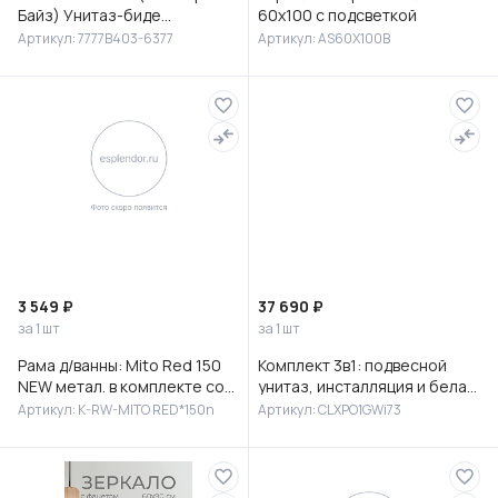
Байз) Унитаз-биде
60х100 с подсветкой
подвесной, 7777B403-6377
Артикул: 7777B403-6377
Артикул: AS60X100B
3 549 ₽
37 690 ₽
за 1 шт
за 1 шт
Рама д/ванны: Mito Red 150
Комплект 3в1: подвесной
NEW метал. в комплекте со
унитаз, инсталляция и белая
сборочным пакетом, Сорт1
клавиша смыва, Клауд Икс
Артикул: K-RW-MITO RED*150n
Артикул: CLXPO1GWi73
(Cloud X), IDDIS, CLXPO