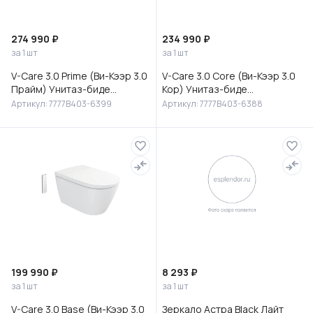
274 990 ₽
234 990 ₽
за 1 шт
за 1 шт
V-Care 3.0 Prime (Ви-Кээр 3.0
V-Care 3.0 Core (Ви-Кээр 3.0
Прайм) Унитаз-биде
Кор) Унитаз-биде
подвесной, 7777B403-6399
подвесной, 7777B403-6388
Артикул: 7777B403-6399
Артикул: 7777B403-6388
199 990 ₽
8 293 ₽
за 1 шт
за 1 шт
V-Care 3.0 Base (Ви-Кээр 3.0
Зеркало Астра Black Лайт