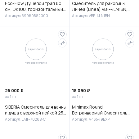
Eco-Flow Душевой трап 60
Смеситель для раковины
см, DK100, горизонтальный
Линеа (Linea) VBF-4LN1BN,
сифон 60 мм, матовый
брашированный никель
Артикул: 59980582000
Артикул: VBF-4LN1BN
черный, 59980582000
25 000 ₽
18 090 ₽
за 1 шт
за 1 шт
SIBERIA Смеситель для ванны
Minimax Round
и душа с верхней лейкой 25
Встраиваемый Смеситель
см, с изливом, латунь, хром,
для раковины, хром,
Артикул: LMF-7026B-C
Артикул: A43549EXP
LMF-7026B-C
A43549EXP