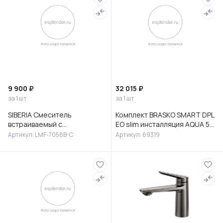
9 900 ₽
32 015 ₽
за 1 шт
за 1 шт
SIBERIA Смеситель
Комплект BRASKO SMART DPL
встраиваемый с
EO slim инсталляция AQUA 50
гигиеническим душем,
PRIME P кнопка ACCENTO
Артикул: LMF-7058B-C
Артикул: 69319
латунь, хром, LMF-7058B-C
CIRCLE пластик хром гля