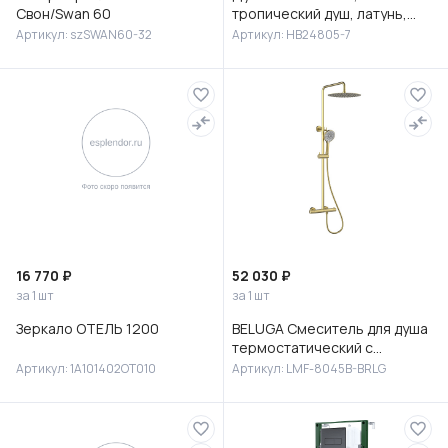
Свон/Swan 60
тропический душ, латунь,
черный/хром, HB24805-7
Артикул: szSWAN60-32
Артикул: HB24805-7
16 770 ₽
52 030 ₽
за 1 шт
за 1 шт
Зеркало ОТЕЛЬ 1200
BELUGA Смеситель для душа
термостатический с
верхней лейкой 30 см
Артикул: 1A101402OT010
Артикул: LMF-8045B-BRLG
(сталь), без излива,LMF-
8045B-BRLG