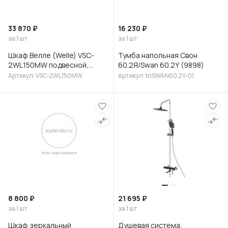
33 870 ₽
16 230 ₽
за 1 шт
за 1 шт
Шкаф Велле (Welle) VSC-
Тумба напольная Свон
2WL150MW подвесной,
60.2Я/Swan 60.2Y (9898)
1500*350*300, Белый
Артикул: VSC-2WL150MW
Артикул: tnSWAN60.2Y-01
матовый софт-тач
8 800 ₽
21 695 ₽
за 1 шт
за 1 шт
Шкаф зеркальный
Душевая система,