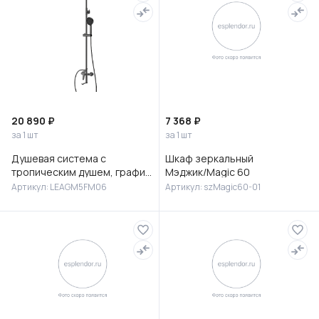
20 890 ₽
7 368 ₽
за 1 шт
за 1 шт
Душевая система с
Шкаф зеркальный
тропическим душем, графит,
Мэджик/Magic 60
Лип (Leap), Milardo,
Артикул: LEAGM5FM06
Артикул: szMagic60-01
LEAGM5FM06