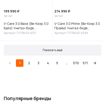
199 990 ₽
274 990 ₽
за 1 шт
за 1 шт
V-Care 3.0 Base (Ви-Кээр 3.0
V-Care 3.0 Prime (Ви-Кээр 3.0
Байз) Унитаз-биде
Прайм) Унитаз-биде
подвесной, 7777B403-6377
подвесной, 7777B403-6399
Артикул: 7777B403-6377
Артикул: 7777B403-6399
Показать ещё
1
2
3
4
5
...
570
571
Популярные бренды