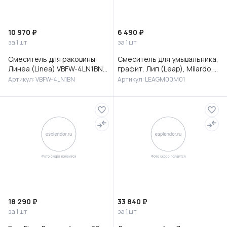
10 970 ₽
6 490 ₽
за 1 шт
за 1 шт
Смеситель для раковины
Смеситель для умывальника,
Линеа (Linea) VBFW-4LN1BN
графит, Лип (Leap), Milardo,
встраиваемый,
LEAGM00M01
Артикул: VBFW-4LN1BN
Артикул: LEAGM00M01
брашированный никель
18 290 ₽
33 840 ₽
за 1 шт
за 1 шт