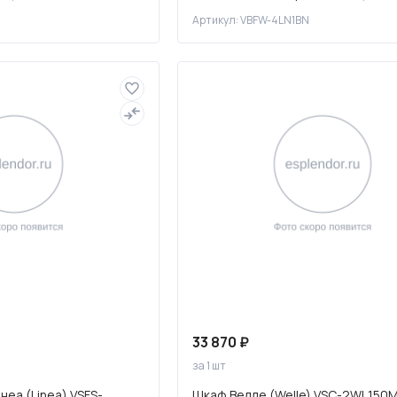
брашированный никель
Артикул: VBFW-4LN1BN
33 870 ₽
за 1 шт
еа (Linea) VSFS-
Шкаф Велле (Welle) VSC-2WL150