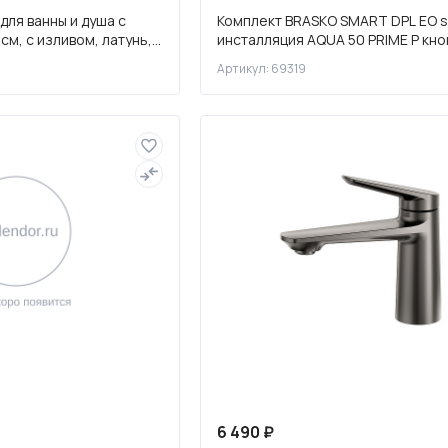
для ванны и душа с
Комплект BRASKO SMART DPL EO s
см, с изливом, латунь,
инсталляция AQUA 50 PRIME P кно
C
ACCENTO CIRCLE пластик хром гл
Артикул: 69319
6 490 ₽