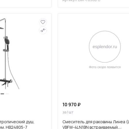
10 970 ₽
за 1 шт
тропический душ,
Смеситель для раковины Линеа (L
ом, HB24805-7
VBFW-4LN1BN встраиваемый,