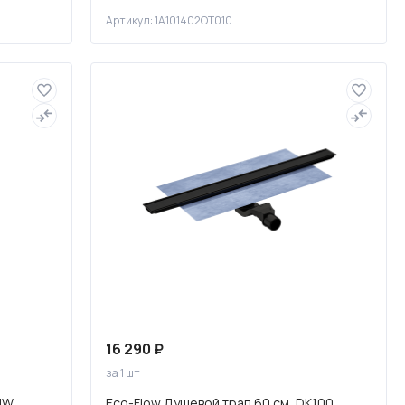
Артикул: 1A101402OT010
16 290 ₽
за 1 шт
MW
Eco-Flow Душевой трап 60 см, DK100,