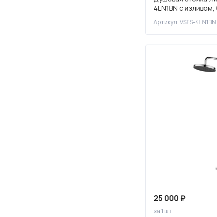
4LN1BN с изливом,
270
Артикул: VSFS-4LN1BN
300
340
350
360
370
380
390
400
410
420
430
448
25 000 ₽
за 1 шт