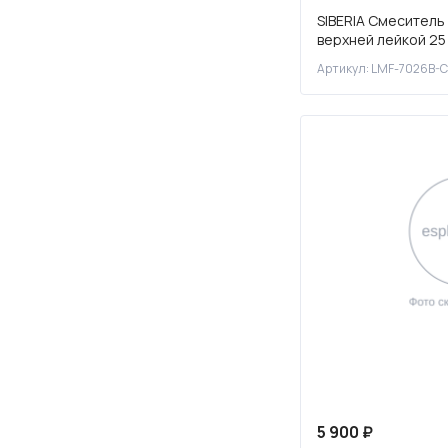
SIBERIA Смеситель 
верхней лейкой 25 
хром, LMF-7026B-
Артикул: LMF-7026B-C
5 900 ₽