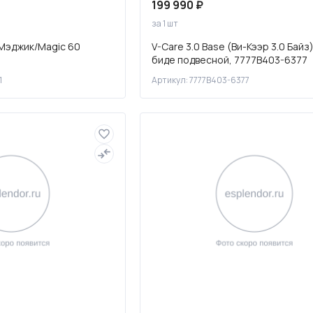
199 990 ₽
за 1 шт
Мэджик/Magic 60
V-Care 3.0 Base (Ви-Кээр 3.0 Байз
биде подвесной, 7777B403-6377
1
Артикул: 7777B403-6377