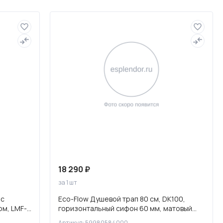
Слив и канализация
18 290 ₽
за 1 шт
 с
Eco-Flow Душевой трап 80 см, DK100,
ом, LMF-
горизонтальный сифон 60 мм, матовый
черный, 59980584000
Артикул: 59980584000