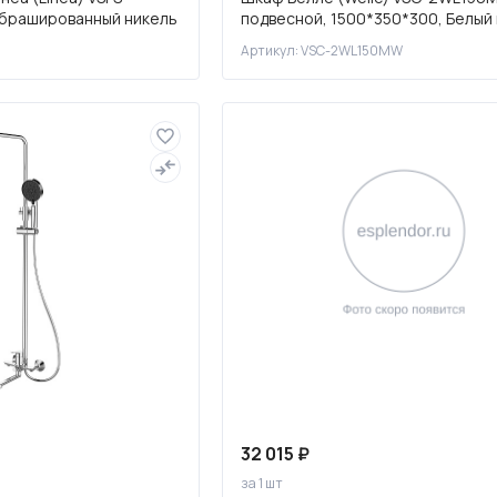
 брашированный никель
подвесной, 1500*350*300, Белый
софт-тач
Артикул: VSC-2WL150MW
32 015 ₽
за 1 шт