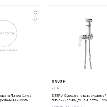
Полотенцесушители
Фильтры для воды
9 900 ₽
за 1 шт
овины Линеа (Linea)
SIBERIA Смеситель встраиваемый
ированный никель
гигиеническим душем, латунь, хр
7058B-C
Артикул: LMF-7058B-C