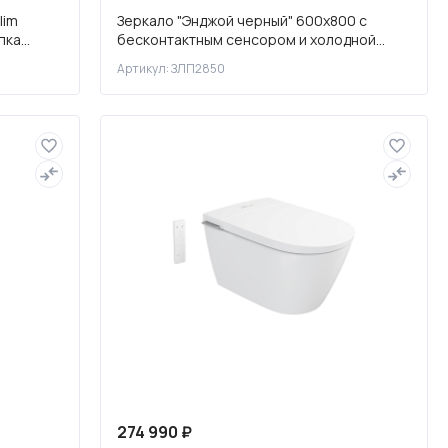
lim
Зеркало "Энджой черный" 600х800 с
пка
бесконтактным сенсором и холодной
я
подсветкой
Артикул: ЗЛП2850
274 990 ₽