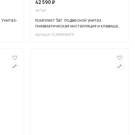
42 590 ₽
за 1 шт
) Унитаз-
Комплект 3в1: подвесной унитаз,
пневматическая инсталляция и клавиша
смыва, Клауд Икс (Cloud X), IDD
Артикул: CLXPA1GMi73