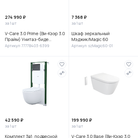
274 990 ₽
7 368 ₽
за 1 шт
за 1 шт
V-Care 3.0 Prime (Ви-Кээр 3.0
Шкаф зеркальный
Прайм) Унитаз-биде
Мэджик/Magic 60
подвесной, 7777B403-6399
Артикул: 7777B403-6399
Артикул: szMagic60-01
42 590 ₽
199 990 ₽
за 1 шт
за 1 шт
Комплект 3в1: подвесной
V-Care 3.0 Base (Ви-Кээр 3.0