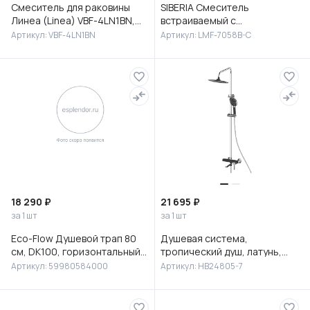
Смеситель для раковины
SIBERIA Смеситель
Линеа (Linea) VBF-4LN1BN,
встраиваемый с
брашированный никель
гигиеническим душем,
Артикул: VBF-4LN1BN
Артикул: LMF-7058B-C
латунь, хром, LMF-7058B-C
18 290 ₽
21 695 ₽
за 1 шт
за 1 шт
Eco-Flow Душевой трап 80
Душевая система,
см, DK100, горизонтальный
тропический душ, латунь,
сифон 60 мм, матовый
черный/хром, HB24805-7
Артикул: 59980584000
Артикул: HB24805-7
черный, 59980584000