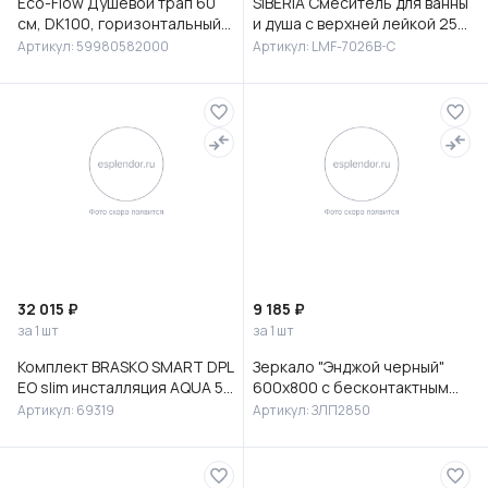
Eco-Flow Душевой трап 60
SIBERIA Смеситель для ванны
см, DK100, горизонтальный
и душа с верхней лейкой 25
сифон 60 мм, матовый
см, с изливом, латунь, хром,
Артикул: 59980582000
Артикул: LMF-7026B-C
черный, 59980582000
LMF-7026B-C
32 015 ₽
9 185 ₽
за 1 шт
за 1 шт
Комплект BRASKO SMART DPL
Зеркало "Энджой черный"
EO slim инсталляция AQUA 50
600х800 с бесконтактным
PRIME P кнопка ACCENTO
сенсором и холодной
Артикул: 69319
Артикул: ЗЛП2850
CIRCLE пластик хром гля
подсветкой