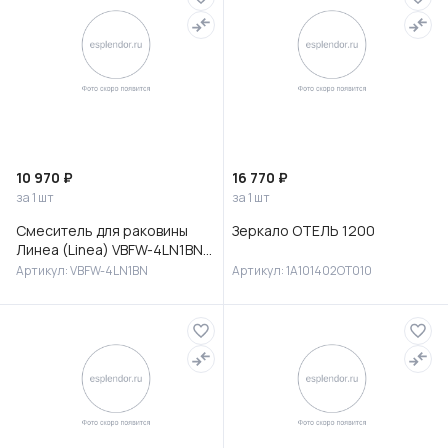
10 970 ₽
16 770 ₽
за 1 шт
за 1 шт
Смеситель для раковины
Зеркало ОТЕЛЬ 1200
Линеа (Linea) VBFW-4LN1BN
встраиваемый,
Артикул: VBFW-4LN1BN
Артикул: 1A101402OT010
брашированный никель