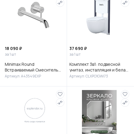
18 090 ₽
37 690 ₽
за 1 шт
за 1 шт
Minimax Round
Комплект 3в1: подвесной
Встраиваемый Смеситель
унитаз, инсталляция и белая
для раковины, хром,
клавиша смыва, Клауд Икс
Артикул: A43549EXP
Артикул: CLXPO1GWi73
A43549EXP
(Cloud X), IDDIS, CLXPO