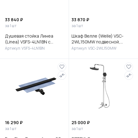
33 840 ₽
33 870 ₽
за 1 шт
за 1 шт
Душевая стойка Линеа
Шкаф Велле (Welle) VSC-
(Linea) VSFS-4LN1BN с
2WL150MW подвесной,
изливом, брашированный
1500*350*300, Белый
Артикул: VSFS-4LN1BN
Артикул: VSC-2WL150MW
никель
матовый софт-тач
16 290 ₽
25 000 ₽
за 1 шт
за 1 шт