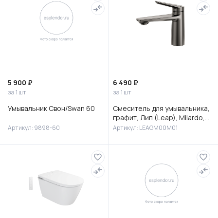
5 900 ₽
6 490 ₽
за 1 шт
за 1 шт
Умывальник Свон/Swan 60
Смеситель для умывальника,
графит, Лип (Leap), Milardo,
LEAGM00M01
Артикул: 9898-60
Артикул: LEAGM00M01