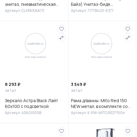
унитаз, пневматическая
Байз) Унитаз-биде
инсталляция и клавиша
подвесной, 7777B403-6377
Артикул: CLXPA1GMi73
Артикул: 7777B403-6377
смыва, Клауд Икс (Cloud X),
IDD
8 293 ₽
3 549 ₽
за 1 шт
за 1 шт
Зеркало Астра Black Лайт
Рама д/ванны: Mito Red 150
60х100 с подсветкой
NEW метал. в комплекте со
сборочным пакетом, Сорт1
Артикул: AS60X100B
Артикул: K-RW-MITO RED*150n