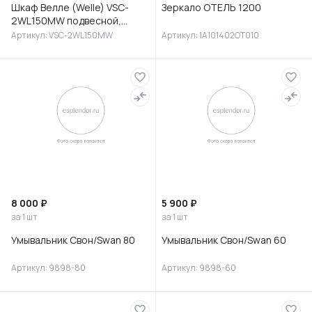
Шкаф Велле (Welle) VSC-
Зеркало ОТЕЛЬ 1200
2WL150MW подвесной,
1500*350*300, Белый
Артикул: VSC-2WL150MW
Артикул: 1A101402OT010
матовый софт-тач
8 000 ₽
5 900 ₽
за 1 шт
за 1 шт
Умывальник Свон/Swan 80
Умывальник Свон/Swan 60
Артикул: 9898-80
Артикул: 9898-60