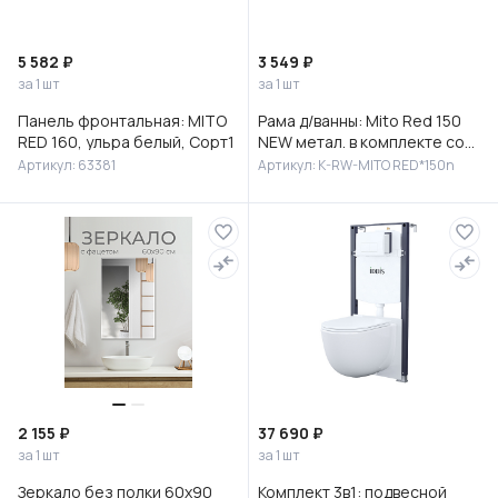
5 582 ₽
3 549 ₽
за 1 шт
за 1 шт
Панель фронтальная: MITO
Рама д/ванны: Mito Red 150
RED 160, ульра белый, Сорт1
NEW метал. в комплекте со
сборочным пакетом, Сорт1
Артикул: 63381
Артикул: K-RW-MITO RED*150n
2 155 ₽
37 690 ₽
за 1 шт
за 1 шт
Зеркало без полки 60х90
Комплект 3в1: подвесной