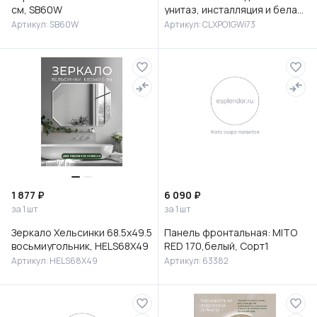
см, SB60W
унитаз, инсталляция и белая
клавиша смыва, Клауд Икс
Артикул: SB60W
Артикул: CLXPO1GWi73
(Cloud X), IDDIS, CLXPO
1 877 ₽
6 090 ₽
за 1 шт
за 1 шт
Зеркало Хельсинки 68.5х49.5
Панель фронтальная: MITO
восьмиугольник, HELS68X49
RED 170,белый, Сорт1
Артикул: HELS68X49
Артикул: 63382