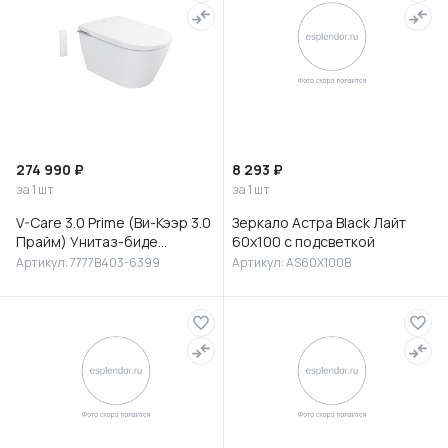
274 990 ₽
8 293 ₽
за 1 шт
за 1 шт
V-Care 3.0 Prime (Ви-Кээр 3.0
Зеркало Астра Black Лайт
Прайм) Унитаз-биде
60х100 с подсветкой
подвесной, 7777B403-6399
Артикул: 7777B403-6399
Артикул: AS60X100B