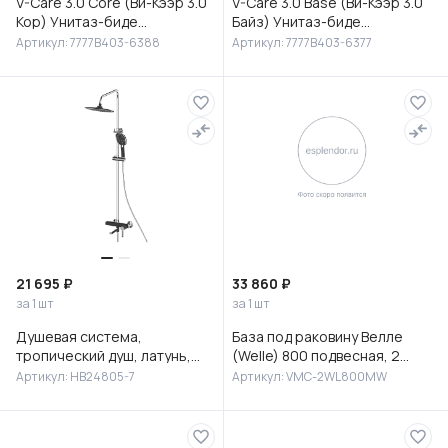
V-Care 3.0 Core (Ви-Кээр 3.0
V-Care 3.0 Base (Ви-Кээр 3.0
Кор) Унитаз-биде
Байз) Унитаз-биде
подвесной, 7777B403-6388
подвесной, 7777B403-6377
Артикул: 7777B403-6388
Артикул: 7777B403-6377
21 695 ₽
33 860 ₽
за 1 шт
за 1 шт
Душевая система,
База под раковину Велле
тропический душ, латунь,
(Welle) 800 подвесная, 2
черный/хром, HB24805-7
выкатных ящика микролифт,
Артикул: HB24805-7
Артикул: VMC-2WL800MW
Белый матовый софт-тач