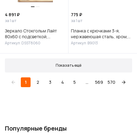
4 891 ₽
775 ₽
за 1 шт
за 1 шт
Зеркало Стокгольм Лайт
Планка с крючками 3-я,
80х60 с подсветкой,
нержавеюшая сталь, хром,
DSST8060
B9013
Артикул: DSST8060
Артикул: B9013
Показать ещё
1
2
3
4
5
...
569
570
Популярные бренды