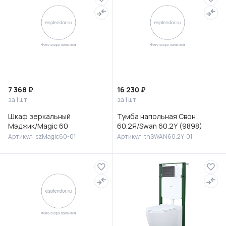
7 368 ₽
16 230 ₽
за 1 шт
за 1 шт
Шкаф зеркальный
Тумба напольная Свон
Мэджик/Magic 60
60.2Я/Swan 60.2Y (9898)
Артикул: szMagic60-01
Артикул: tnSWAN60.2Y-01