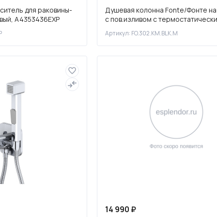
ситель для раковины-
Душевая колонна Fonte/Фонте на
вый, A4353436EXP
с пов.изливом с термостатическ
смесителем, черный матовый
P
Артикул: FO.302.KM.BLK.M
14 990 ₽