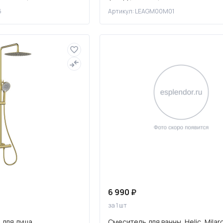
6
Артикул: LEAGM00M01
6 990 ₽
за 1 шт
 для душа
Смеситель для ванны, Helic, Milar