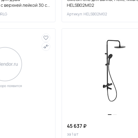
с верхней лейкой 30 см
HELSB02M02
ва,LMF-8045B-BRLG
BRLG
Артикул: HELSB02M02
45 637 ₽
за 1 шт