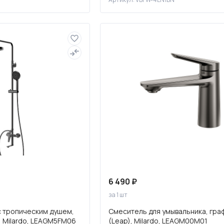
6 490 ₽
за 1 шт
с тропическим душем,
Смеситель для умывальника, гра
, Milardo, LEAGM5FM06
(Leap), Milardo, LEAGM00M01