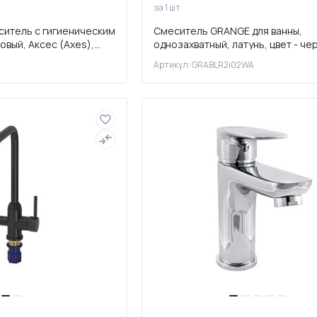
за 1 шт
ситель с гигиеническим
Смеситель GRANGE для ванны,
овый, Аксес (Axes),
однозахватный, латунь, цвет - че
Артикул: GRABLR2i02WA