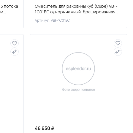
 3 потока
Смеситель для раковины Куб (Cube) VBF-
им
1C01BC однорычажный, брашированная
медь
Артикул: VBF-1C01BC
46 650 ₽