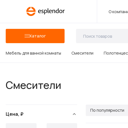
О компан
Каталог
Мебель для ванной комнаты
Смесители
Полотенцес
Аксессуары для ванных комнат
Смесители
Душевые аксессуары
По популярности
Цена, ₽
Керамика