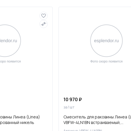
Полотенцесушители
Фильтры для воды
10 970 ₽
за 1 шт
овины Линеа (Linea)
Смеситель для раковины Линеа (L
ированный никель
VBFW-4LN1BN встраиваемый,
брашированный никель
Артикул: VBFW-4LN1BN