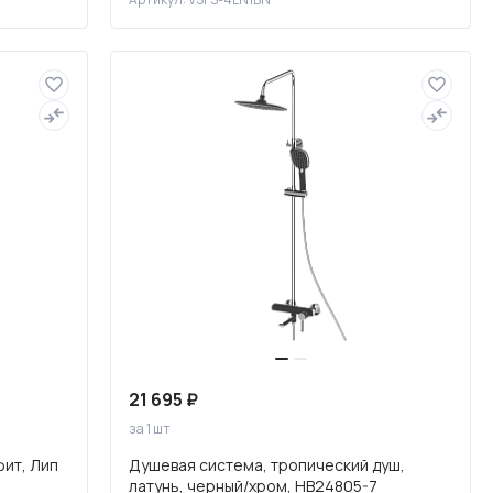
21 695 ₽
за 1 шт
фит, Лип
Душевая система, тропический душ,
латунь, черный/хром, HB24805-7