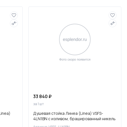
Слив и канализация
33 840 ₽
за 1 шт
inea)
Душевая стойка Линеа (Linea) VSFS-
4LN1BN с изливом, брашированный никель
Артикул: VSFS-4LN1BN