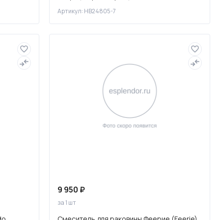
Артикул: HB24805-7
9 950 ₽
за 1 шт
do,
Смеситель для раковины Феерие (Feerie)