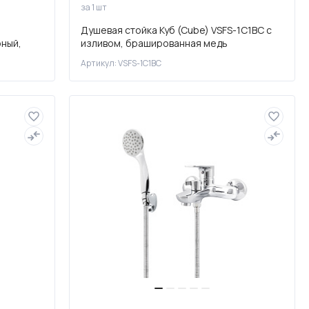
за 1 шт
Душевая стойка Куб (Cube) VSFS-1C1BC с
рный,
изливом, брашированная медь
Артикул: VSFS-1C1BC