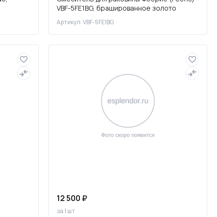
VBF-5FE1BG, брашированное золото
Артикул: VBF-5FE1BG
12 500 ₽
за 1 шт