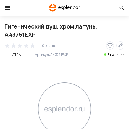
Гигенический душ, хром латунь,
A43751EXP
0 отзывов
VITRA
Артикул:
A43751EXP
В наличии