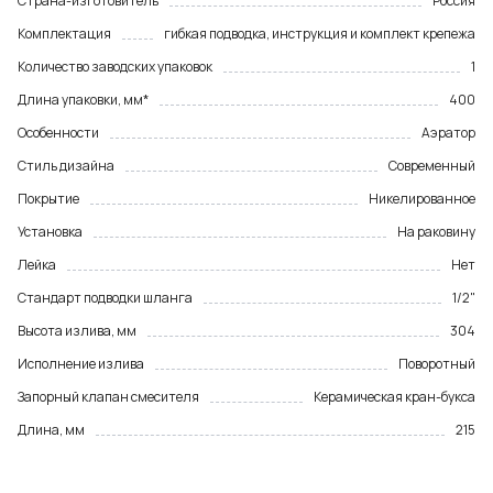
Страна-изготовитель
Россия
Комплектация
гибкая подводка, инструкция и комплект крепежа
Количество заводских упаковок
1
Длина упаковки, мм*
400
Особенности
Аэратор
Стиль дизайна
Современный
Покрытие
Никелированное
Установка
На раковину
Лейка
Нет
Стандарт подводки шланга
1/2"
Высота излива, мм
304
Исполнение излива
Поворотный
Запорный клапан смесителя
Керамическая кран-букса
Длина, мм
215