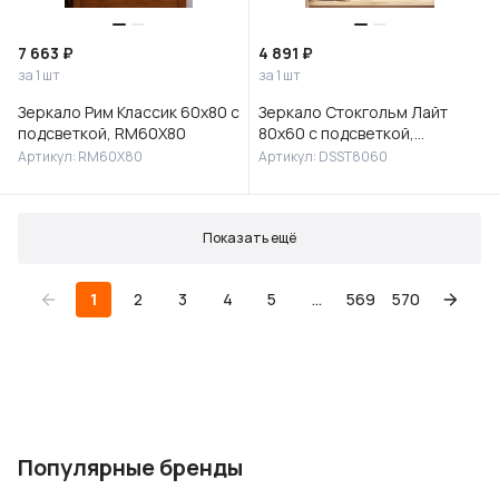
7 663 ₽
4 891 ₽
за 1 шт
за 1 шт
Зеркало Рим Классик 60х80 с
Зеркало Стокгольм Лайт
подсветкой, RM60X80
80х60 с подсветкой,
DSST8060
Артикул: RM60X80
Артикул: DSST8060
Показать ещё
1
2
3
4
5
...
569
570
Популярные бренды