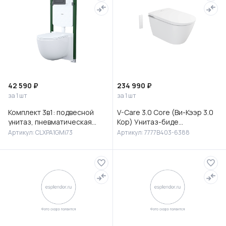
42 590 ₽
234 990 ₽
за 1 шт
за 1 шт
Комплект 3в1: подвесной
V-Care 3.0 Core (Ви-Кээр 3.0
унитаз, пневматическая
Кор) Унитаз-биде
инсталляция и клавиша
подвесной, 7777B403-6388
Артикул: CLXPA1GMi73
Артикул: 7777B403-6388
смыва, Клауд Икс (Cloud X),
IDD