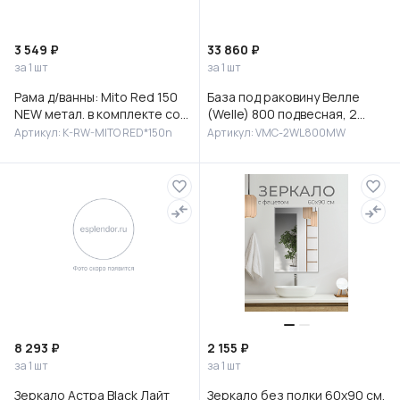
3 549 ₽
33 860 ₽
за 1 шт
за 1 шт
Рама д/ванны: Mito Red 150
База под раковину Велле
NEW метал. в комплекте со
(Welle) 800 подвесная, 2
сборочным пакетом, Сорт1
выкатных ящика микролифт,
Артикул: K-RW-MITO RED*150n
Артикул: VMC-2WL800MW
Белый матовый софт-тач
8 293 ₽
2 155 ₽
за 1 шт
за 1 шт
Зеркало Астра Black Лайт
Зеркало без полки 60х90 см,