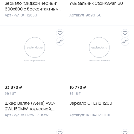
Зеркало "Энджой черный"
Умывальник Свон/Swan 60
600х800 с бесконтактным
сенсором и холодной
Артикул: ЗЛП2850
Артикул: 9898-60
подсветкой
33 870 ₽
16 770 ₽
за 1 шт
за 1 шт
Шкаф Велле (Welle) VSC-
Зеркало ОТЕЛЬ 1200
2WL150MW подвесной,
1500*350*300, Белый
Артикул: VSC-2WL150MW
Артикул: 1A101402OT010
матовый софт-тач