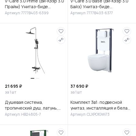
V-Care 3.0 Prime (Ви-Кээр 3.0
V-Care 3.0 Base (Ви-Кээр 3.0
Прайм) Унитаз-биде
Байз) Унитаз-биде
подвесной, 7777B403-6399
подвесной, 7777B403-6377
Артикул: 7777B403-6399
Артикул: 7777B403-6377
21 695 ₽
37 690 ₽
за 1 шт
за 1 шт
Душевая система,
Комплект 3в1: подвесной
тропический душ, латунь,
унитаз, инсталляция и белая
черный/хром, HB24805-7
клавиша смыва, Клауд Икс
Артикул: HB24805-7
Артикул: CLXPO1GWi73
(Cloud X), IDDIS, CLXPO