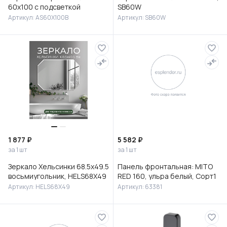
60х100 с подсветкой
SB60W
Артикул: AS60X100B
Артикул: SB60W
1 877 ₽
5 582 ₽
за 1 шт
за 1 шт
Зеркало Хельсинки 68.5х49.5
Панель фронтальная: MITO
восьмиугольник, HELS68X49
RED 160, ульра белый, Сорт1
Артикул: HELS68X49
Артикул: 63381