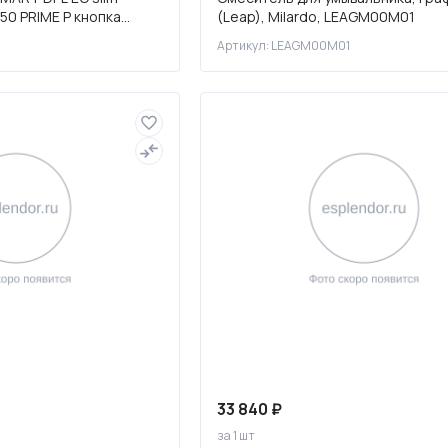
50 PRIME P кнопка
(Leap), Milardo, LEAGM00M01
астик хром гля
Артикул: LEAGM00M01
33 840 ₽
за 1 шт