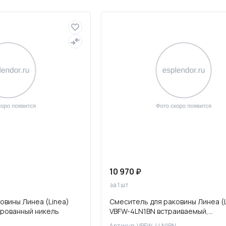
Полотенцесушители
Фильтры для воды
10 970 ₽
за 1 шт
овины Линеа (Linea)
Смеситель для раковины Линеа (L
ированный никель
VBFW-4LN1BN встраиваемый,
брашированный никель
Артикул: VBFW-4LN1BN