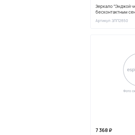
Зеркало "Энджой ч
бесконтактным се
подсветкой
Артикул: ЗЛП2850
7 368 ₽