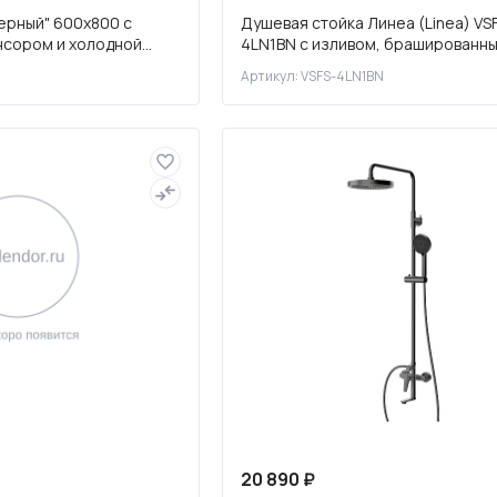
ерный" 600х800 с
Душевая стойка Линеа (Linea) VS
нсором и холодной
4LN1BN с изливом, брашированны
Артикул: VSFS-4LN1BN
20 890 ₽