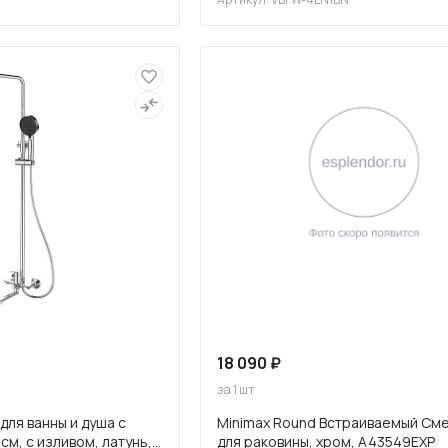
18 090 ₽
за 1 шт
для ванны и душа с
Minimax Round Встраиваемый См
см, с изливом, латунь,
для раковины, хром, A43549EXP