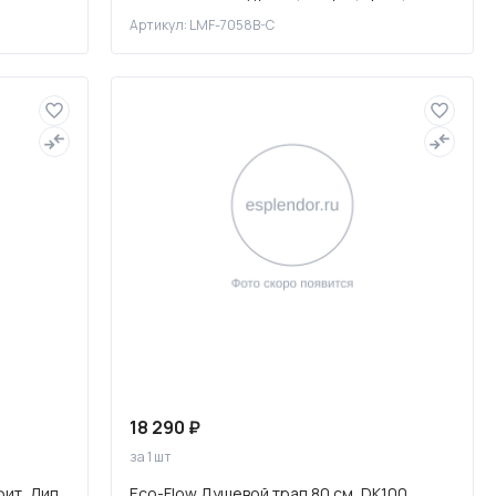
7058B-C
Артикул: LMF-7058B-C
18 290 ₽
за 1 шт
фит, Лип
Eco-Flow Душевой трап 80 см, DK100,