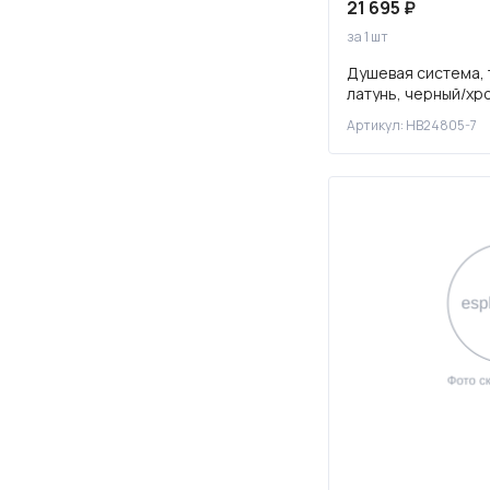
21 695 ₽
за 1 шт
Душевая система, 
латунь, черный/хр
Артикул: HB24805-7