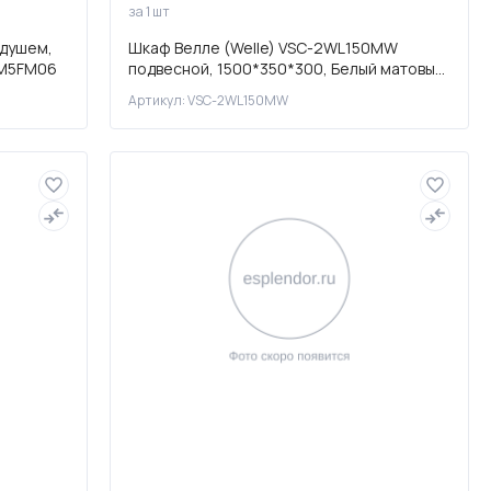
за 1 шт
 душем,
Шкаф Велле (Welle) VSC-2WL150MW
AGM5FM06
подвесной, 1500*350*300, Белый матовый
софт-тач
Артикул: VSC-2WL150MW