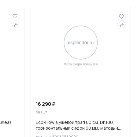
Слив и канализация
16 290 ₽
за 1 шт
inea)
Eco-Flow Душевой трап 60 см, DK100,
горизонтальный сифон 60 мм, матовый
черный, 59980582000
Артикул: 59980582000