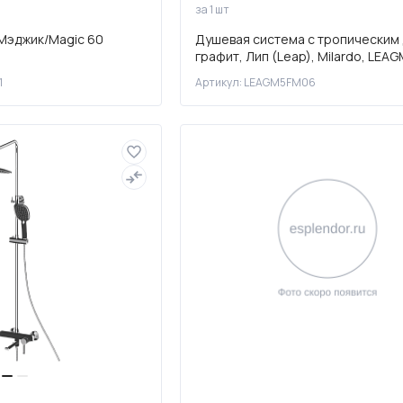
за 1 шт
Мэджик/Magic 60
Душевая система с тропическим
графит, Лип (Leap), Milardo, LE
1
Артикул: LEAGM5FM06