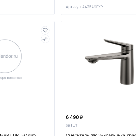
C
Артикул: A43549EXP
6 490 ₽
за 1 шт
MART DPL EO slim
Смеситель для умывальника, гра