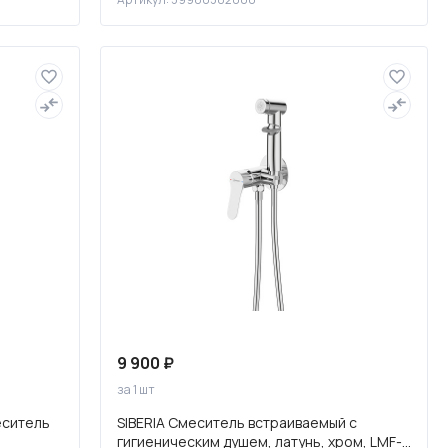
9 900 ₽
за 1 шт
еситель
SIBERIA Смеситель встраиваемый с
гигиеническим душем, латунь, хром, LMF-