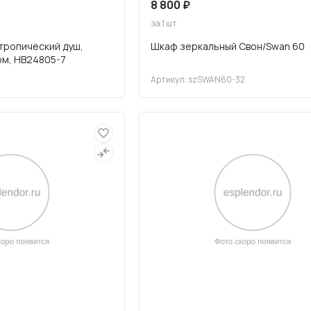
8 800 ₽
за 1 шт
тропический душ,
Шкаф зеркальный Свон/Swan 60
ом, HB24805-7
Артикул: szSWAN60-32