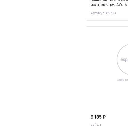
инсталляция AQUA 
270
ACCENTO CIRCLE пл
Артикул: 69319
300
340
350
360
370
380
390
400
410
420
430
448
9 185 ₽
за 1 шт